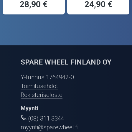
28,90 €
24,90 €
SPARE WHEEL FINLAND OY
Y-tunnus 1764942-0
Toimitusehdot
Rekisteriseloste
Myynti
(08) 311 3344
myynti@sparewheel.fi