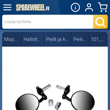
✕
Mopon osat
101_Octane
Mopon osat
Hallintalaitteet
Peilit ja kiinnikkeet
Peilit, yleis
101_Octane
Forte
Muut
RMS
Stage6
TNT