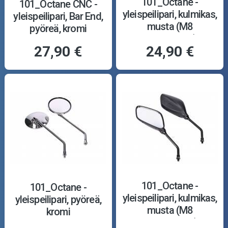
101_Octane -
101_Octane CNC -
yleispeilipari, kulmikas,
yleispeilipari, Bar End,
musta (M8
pyöreä, kromi
oikea/oikea)
27,90 €
24,90 €
101_Octane -
101_Octane -
yleispeilipari, kulmikas,
yleispeilipari, pyöreä,
musta (M8
kromi
oikea/vasen)