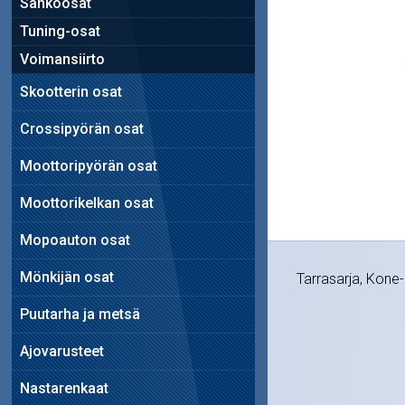
Sähköosat
Tuning-osat
Voimansiirto
Skootterin osat
Crossipyörän osat
Moottoripyörän osat
Moottorikelkan osat
Mopoauton osat
Mönkijän osat
Tarrasarja, Kone-
Puutarha ja metsä
Ajovarusteet
Nastarenkaat