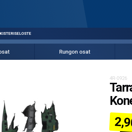
KISTERISELOSTE
osat
Rungon osat
4R-0926
Tarr
Kon
2,9