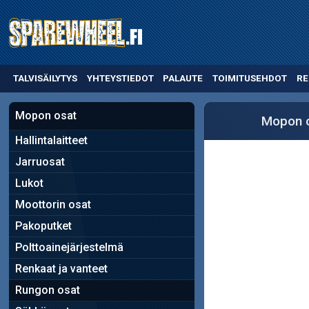
TALVISÄILYTYS
YHTEYSTIEDOT
PALAUTE
TOIMITUSEHDOT
RE
Mopon osat
Mopon 
Hallintalaitteet
Jarruosat
Lukot
Moottorin osat
Pakoputket
Polttoainejärjestelmä
Renkaat ja vanteet
Rungon osat