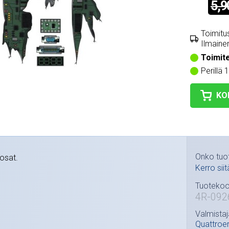
5,9
Toimitus
Ilmainen
Toimit
Perillä 
KO
Onko tuo
osat.
Kerro siit
Tuotekoo
4R-092
Valmistaj
Quattroe