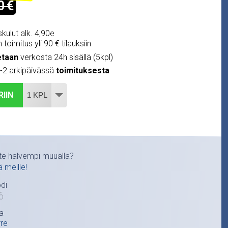
0 €
kulut alk. 4,90e
 toimitus yli 90 € tilauksiin
etaan
verkosta 24h sisällä (5kpl)
1-2 arkipäivässä
toimituksesta
RIIN
te halvempi muualla?
ä meille!
di
6
a
rre