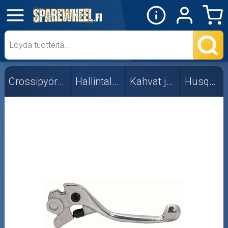
✕
Mopon osat
Skootterin osat
Crossipyörän osat
Hallintalaitteet
Kahvat ja vivut
Husqvarna
Crossipyörän osat
Moottoripyörän osat
Moottorikelkan osat
Mopoauton osat
Mönkijän osat