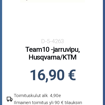
Puutarha ja metsä
Ajovarusteet
Nastarenkaat
Renkaat ja vanteet
D-5-4263
Team10 -jarruvipu,
Öljyt ja kemikaalit
Husqvarna/KTM
Työkalut
16,90 €
Outlet-tuotteet
Toimituskulut alk. 4,90e
Ilmainen toimitus yli 90 € tilauksiin