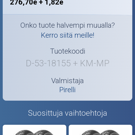
276,70e + 1,82e
Onko tuote halvempi muualla?
Kerro siitä meille!
Tuotekoodi
D-53-18155 + KM-MP
Valmistaja
Pirelli
Suosittuja vaihtoehtoja