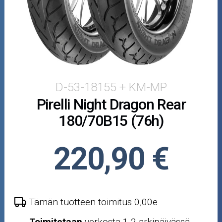
Puutarha ja metsä
Ajovarusteet
Nastarenkaat
Renkaat ja vanteet
D-53-18155 + KM-MP
Pirelli Night Dragon Rear
Öljyt ja kemikaalit
180/70B15 (76h)
Työkalut
220,90 €
Outlet-tuotteet
Tämän tuotteen toimitus 0,00e
Toimitetaan
verkosta 1-2 arkipäivässä