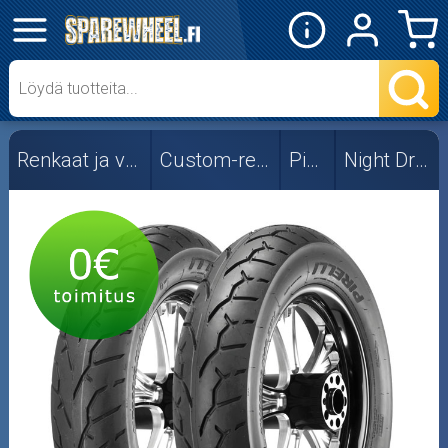
✕
Mopon osat
Skootterin osat
Renkaat ja vanteet
Custom-renkaat
Pirelli
Night Dragon
Crossipyörän osat
Moottoripyörän osat
Moottorikelkan osat
Mopoauton osat
Mönkijän osat