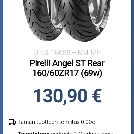
Puutarha ja metsä
Ajovarusteet
Nastarenkaat
Renkaat ja vanteet
D-53-18688 + KM-MP
Pirelli Angel ST Rear
Öljyt ja kemikaalit
160/60ZR17 (69w)
Työkalut
130,90 €
Outlet-tuotteet
Tämän tuotteen toimitus 0,00e
Toimitetaan
verkosta 1-2 arkipäivässä