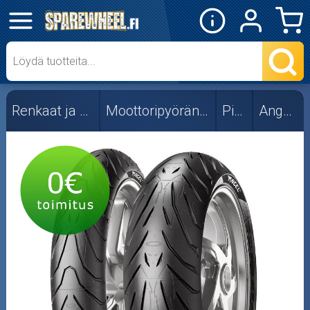
✕
Mopon osat
Skootterin osat
Renkaat ja vanteet
Moottoripyörän renkaat
Pirelli
Angel ST
Crossipyörän osat
Moottoripyörän osat
Moottorikelkan osat
Mopoauton osat
Mönkijän osat