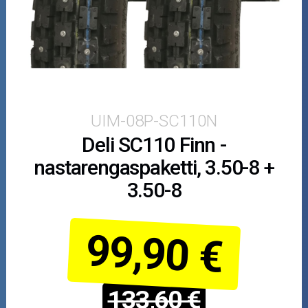
Puutarha ja metsä
Ajovarusteet
Nastarenkaat
Renkaat ja vanteet
UIM-08P-SC110N
Deli SC110 Finn -
Öljyt ja kemikaalit
nastarengaspaketti, 3.50-8 +
Työkalut
3.50-8
Outlet-tuotteet
99,90 €
133,60 €