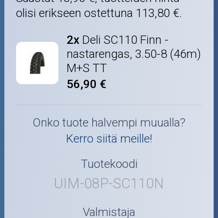
olisi erikseen ostettuna
113,80 €
.
2x
Deli SC110 Finn -
nastarengas, 3.50-8 (46m)
M+S TT
56,90 €
Onko tuote halvempi muualla?
Kerro siitä meille!
Tuotekoodi
UIM-08P-SC110N
Valmistaja