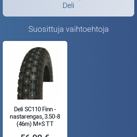
Deli
Suosittuja vaihtoehtoja
Deli SC110 Finn -
nastarengas, 3.50-8
(46m) M+S TT