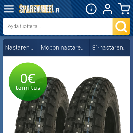
✕
Mopon osat
Skootterin osat
Nastarenkaat
Mopon nastarenkaat
8"-nastarenkaat
Crossipyörän osat
Moottoripyörän osat
Moottorikelkan osat
Mopoauton osat
Mönkijän osat