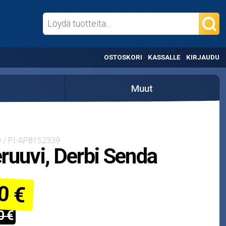
OSTOSKORI
KASSALLE
KIRJAUDU
Muut
0 / PI-AP8152339
ruuvi, Derbi Senda
0 €
0 €