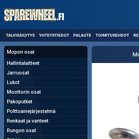
TALVISÄILYTYS
YHTEYSTIEDOT
PALAUTE
TOIMITUSEHDOT
RE
Mopon osat
Mo
Hallintalaitteet
Jarruosat
Lukot
Moottorin osat
Pakoputket
Polttoainejärjestelmä
Renkaat ja vanteet
Rungon osat