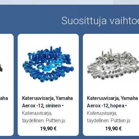
Suosittuja vaihto
maha
Kateruuvisarja, Yamaha
Kateruuvisarja, Yamaha
Aerox -12, sininen
Aerox -12, hopea
Kateruuvisarja,
Kateruuvisarja,
a
täydellinen. Pulttien ja
täydellinen. Pulttien ja
eet
ruuvien vastakappaleet
ruuvien vastakappaleet
19,90 €
19,90 €
ään
(katemutterit) myydään
(katemutterit) myydään