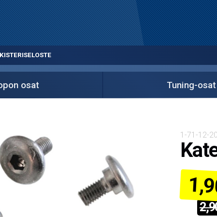
KISTERISELOSTE
pon osat
Tuning-osat
1-71-12-2
Kate
1,9
2,9