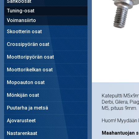
Sähköosat
Tuning-osat
Voimansiirto
Skootterin osat
Crossipyörän osat
Moottoripyörän osat
Moottorikelkan osat
Mopoauton osat
Mönkijän osat
Katepultti M5x9mm
Derbi, Gilera, Pia
Puutarha ja metsä
M5, pituus 9mm. 
Ajovarusteet
Huom! Myydään k
Maahantuojan s
Nastarenkaat