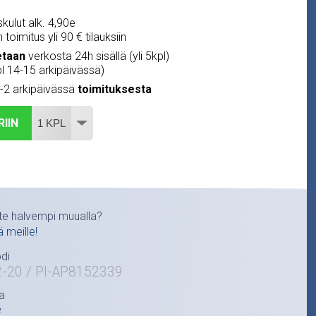
kulut alk. 4,90e
 toimitus yli 90 € tilauksiin
etaan
verkosta 24h sisällä (yli 5kpl)
pl 14-15 arkipäivässä)
1-2 arkipäivässä
toimituksesta
RIIN
te halvempi muualla?
ä meille!
di
2-20 / PI-AP8152339
a
e