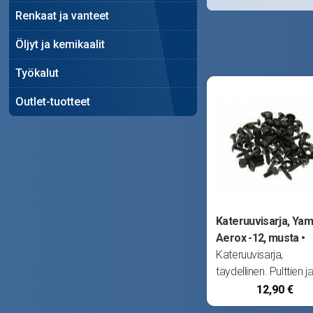
Renkaat ja vanteet
Öljyt ja kemikaalit
Työkalut
Outlet-tuotteet
Kateruuvisarja, Ya
Aerox -12, musta
Kateruuvisarja,
täydellinen. Pulttien j
ruuvien vastakappal
12,90 €
(katemutterit) myyd