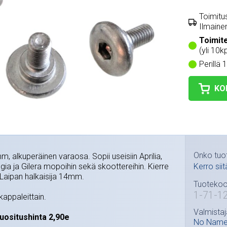
Toimitus
Ilmainen
Toimit
(yli 10k
Perillä 
KO
Onko tuo
, alkuperäinen varaosa. Sopii useisiin Aprilia,
ggia ja Gilera mopoihin sekä skoottereihin. Kierre
Kerro siit
Laipan halkaisija 14mm.
Tuotekoo
1-71-1
appaleittain.
Valmistaj
uositushinta 2,90e
No Nam