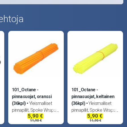
ehtoja
101_Octane -
101_Octane -
pinnasuojat, oranssi
pinnasuojat, keltainen
(36kpl)
Yleismalliset
(36kpl)
Yleismalliset
pinnapillit, Spoke Wrapsit.
pinnapillit, Spoke Wrapsit.
5,90 €
5,90 €
Pituus 250mm.
Pituus 250mm.
11,90 €
11,90 €