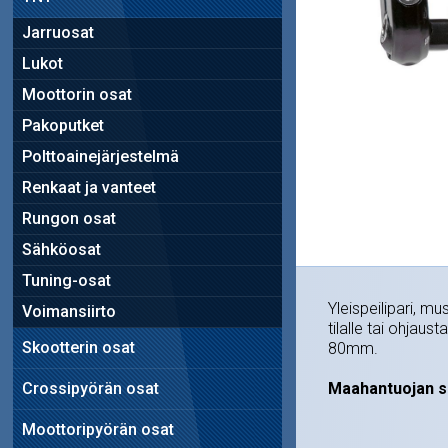
Jarruosat
Lukot
Moottorin osat
Pakoputket
Polttoainejärjestelmä
Renkaat ja vanteet
Rungon osat
Sähköosat
Tuning-osat
Yleispeilipari, 
Voimansiirto
tilalle tai ohjaus
Skootterin osat
80mm.
Crossipyörän osat
Maahantuojan s
Moottoripyörän osat