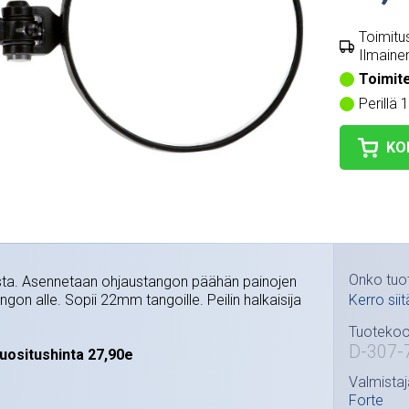
Toimitus
Ilmainen
Toimit
Perillä 
KO
Onko tuo
musta. Asennetaan ohjaustangon päähän painojen
tangon alle. Sopii 22mm tangoille. Peilin halkaisija
Kerro siit
Tuotekoo
D-307-
uositushinta 27,90e
Valmistaj
Forte