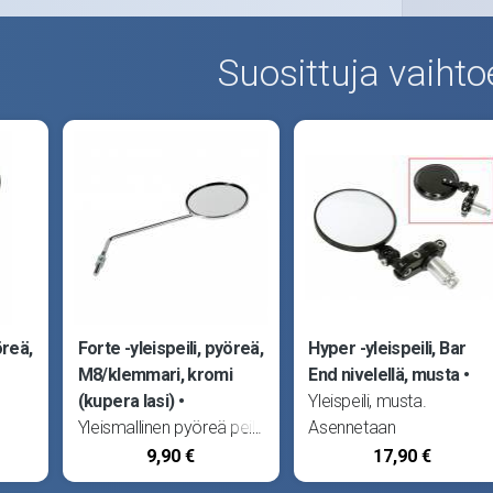
Suosittuja vaihto
öreä,
Forte -yleispeili, pyöreä,
Hyper -yleispeili, Bar
M8/klemmari, kromi
End nivelellä, musta
(kupera lasi)
Yleispeili, musta.
Yleismallinen pyöreä peili.
Asennetaan
ä
Kiinnitys joko 8mm:n
ohjaustangon päähän
9,90 €
17,90 €
lle ja
kierteellä tai mukana
painojen tilalle tai