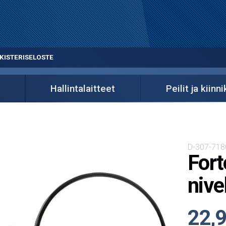
KISTERISELOSTE
Hallintalaitteet
Peilit ja kiinn
D-307-718
Fort
nive
22,9