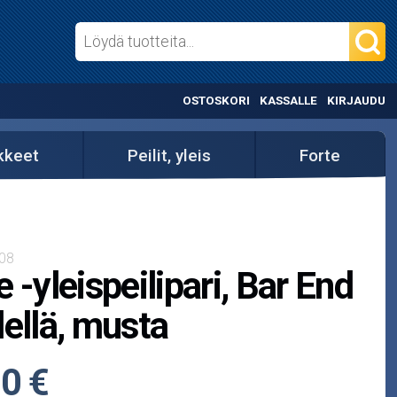
OSTOSKORI
KASSALLE
KIRJAUDU
ikkeet
Peilit, yleis
Forte
08
e -yleispeilipari, Bar End
lellä, musta
0 €