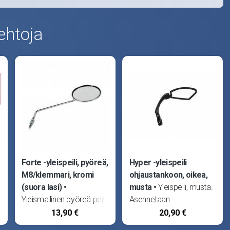
ehtoja
Forte -yleispeili, pyöreä,
Hyper -yleispeili
M8/klemmari, kromi
ohjaustankoon, oikea,
(suora lasi)
musta
Yleispeili, musta.
Yleismallinen pyöreä peili.
Asennetaan
Kiinnitys joko 8mm:n
ohjaustangon ympärille.
13,90 €
20,90 €
kierteellä tai mukana
Sopii 22mm tangoille.