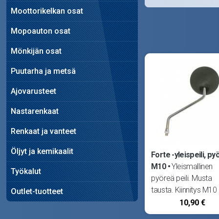
Moottorikelkan osat
Mopoauton osat
Mönkijän osat
Puutarha ja metsä
Ajovarusteet
Nastarenkaat
Renkaat ja vanteet
Öljyt ja kemikaalit
Forte -yleispeili, py
M10
Yleismallinen
Työkalut
pyöreä peili. Musta
tausta. Kiinnitys M10
Outlet-tuotteet
oikeakätisellä, lyhyell
10,90 €
kierteellä. Sopii oikea