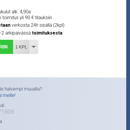
kulut alk. 4,90e
 toimitus yli 90 € tilauksiin
etaan
verkosta 24h sisällä (2kpl)
1-2 arkipäivässä
toimituksesta
RIIN
te halvempi muualla?
ä meille!
di
71808
a