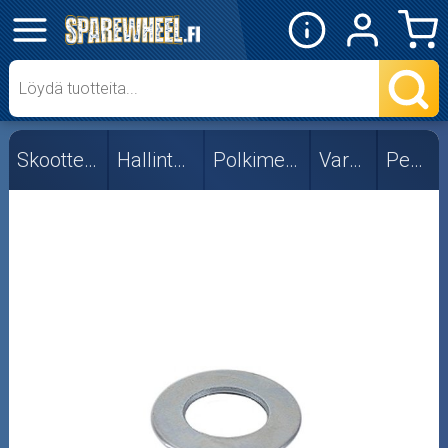
✕
Mopon osat
Skootterin osat
Skootterin osat
Hallintalaitteet
Polkimet ja osat
Varaosat
Peugeot
CPI/Keeway
Fude
Morini
Peugeot
Piaggio/Gilera