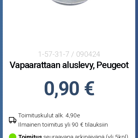
Yamaha/MBK
Crossipyörän osat
Moottoripyörän osat
Moottorikelkan osat
1-57-31-7 / 090424
Vapaarattaan aluslevy, Peugeot
Mopoauton osat
Mönkijän osat
0,90 €
Puutarha ja metsä
Ajovarusteet
Toimituskulut alk. 4,90e
Ilmainen toimitus yli 90 € tilauksiin
Nastarenkaat
Toimitus
seuraavana arkipäivänä (yli 5kpl)