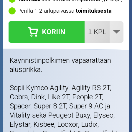
Renkaat ja vanteet
Perillä 1-2 arkipäivässä
toimituksesta
Öljyt ja kemikaalit
KORIIN
Työkalut
Outlet-tuotteet
Käynnistinpolkimen vapaarattaan
alusprikka.
Sopii Kymco Agility, Agility RS 2T,
Cobra, Dink, Like 2T, People 2T,
Spacer, Super 8 2T, Super 9 AC ja
Vitality sekä Peugeot Buxy, Elyseo,
Elystar, Kisbee, Looxor, Ludix,