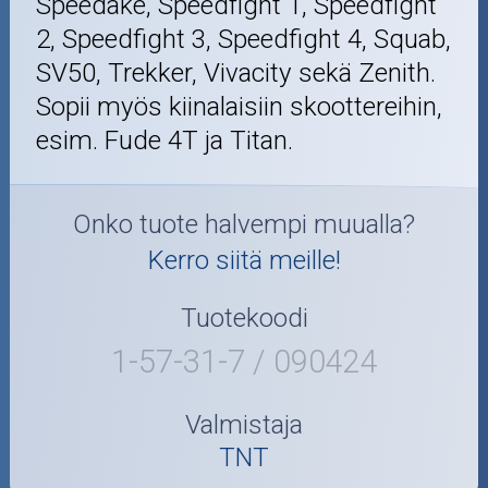
Speedake, Speedfight 1, Speedfight
2, Speedfight 3, Speedfight 4, Squab,
SV50, Trekker, Vivacity sekä Zenith.
Sopii myös kiinalaisiin skoottereihin,
esim. Fude 4T ja Titan.
Onko tuote halvempi muualla?
Kerro siitä meille!
Tuotekoodi
1-57-31-7 / 090424
Valmistaja
TNT