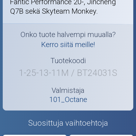
Fantic Performance 20-, Jincheng
Q7B sekä Skyteam Monkey.
Onko tuote halvempi muualla?
Kerro siitä meille!
Tuotekoodi
1-25-13-11M / BT24031S
Valmistaja
101_Octane
Suosittuja vaihtoehtoja