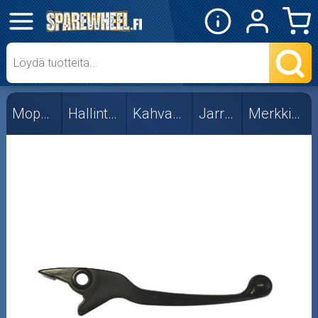
✕
Mopon osat
Merkkikohtaiset
Mopon osat
Hallintalaitteet
Kahvat ja vivut
Jarruvivut
Merkkikohtaiset
Tuning
Skootterin osat
Crossipyörän osat
Moottoripyörän osat
Moottorikelkan osat