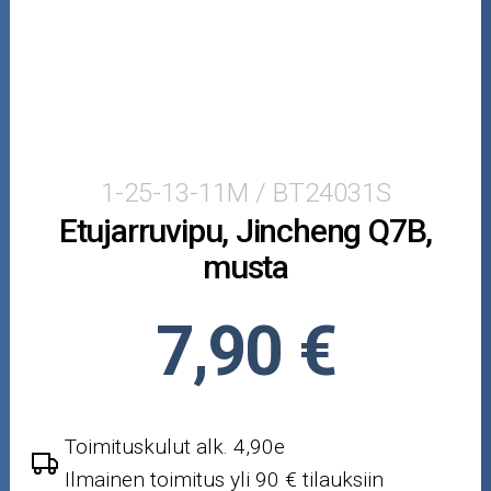
Mopoauton osat
Mönkijän osat
Puutarha ja metsä
Ajovarusteet
1-25-13-11M / BT24031S
Etujarruvipu, Jincheng Q7B,
Nastarenkaat
musta
Renkaat ja vanteet
7,90 €
Öljyt ja kemikaalit
Työkalut
Toimituskulut alk. 4,90e
Outlet-tuotteet
Ilmainen toimitus yli 90 € tilauksiin