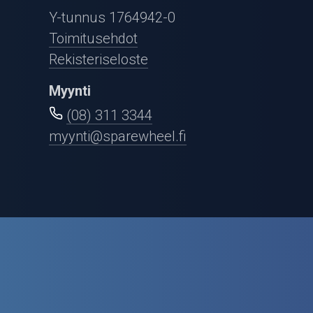
Puutarha ja metsä
Y-tunnus 1764942-0
Ajovarusteet
Toimitusehdot
Rekisteriseloste
Nastarenkaat
Myynti
Renkaat ja vanteet
(08) 311 3344
myynti@sparewheel.fi
Öljyt ja kemikaalit
Työkalut
Outlet-tuotteet