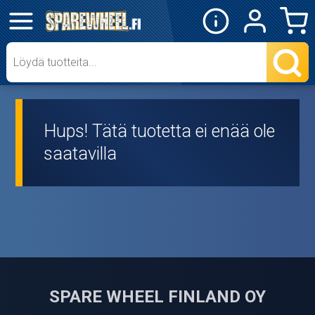
✕
Mopon osat
Skootterin osat
Hups! Tätä tuotetta ei enää ole
Crossipyörän osat
saatavilla
Moottoripyörän osat
Moottorikelkan osat
Mopoauton osat
Mönkijän osat
SPARE WHEEL FINLAND OY