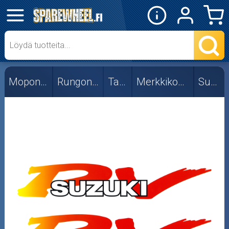
✕
Mopon osat
Aprilia
Mopon osat
Rungon osat
Tarrat
Merkkikohtaiset
Suzuki
Honda
Kawasaki
Suzuki
Yamaha
Skootterin osat