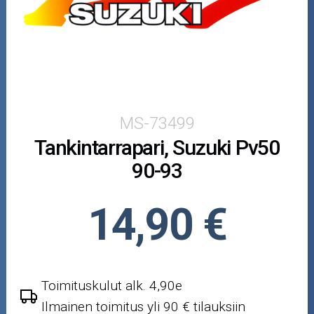
Crossipyörän osat
Moottoripyörän osat
Moottorikelkan osat
Mopoauton osat
MS-73499
Tankintarrapari, Suzuki Pv50
Mönkijän osat
90-93
Puutarha ja metsä
14,90 €
Ajovarusteet
Nastarenkaat
Toimituskulut alk. 4,90e
Renkaat ja vanteet
Ilmainen toimitus yli 90 € tilauksiin