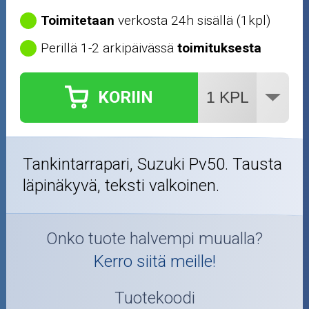
Öljyt ja kemikaalit
Toimitetaan
verkosta 24h sisällä (1kpl)
Perillä 1-2 arkipäivässä
toimituksesta
Työkalut
Outlet-tuotteet
KORIIN
Tankintarrapari, Suzuki Pv50. Tausta
läpinäkyvä, teksti valkoinen.
Onko tuote halvempi muualla?
Kerro siitä meille!
Tuotekoodi