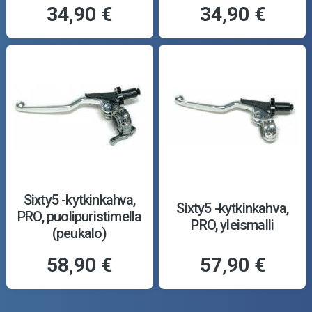
34,90 €
34,90 €
Sixty5 -kytkinkahva,
Sixty5 -kytkinkahva,
PRO, puolipuristimella
PRO, yleismalli
(peukalo)
58,90 €
57,90 €