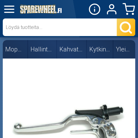
✕
Mopon osat
Merkkikohtaiset
Mopon osat
Hallintalaitteet
Kahvat ja vivut
Kytkinkahvat
Yleismallit
Yleismallit
Skootterin osat
Crossipyörän osat
Moottoripyörän osat
Moottorikelkan osat