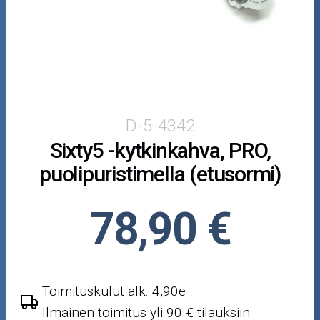
Mopoauton osat
Mönkijän osat
Puutarha ja metsä
Ajovarusteet
D-5-4342
Sixty5 -kytkinkahva, PRO,
Nastarenkaat
puolipuristimella (etusormi)
Renkaat ja vanteet
78,90 €
Öljyt ja kemikaalit
Työkalut
Toimituskulut alk. 4,90e
Outlet-tuotteet
Ilmainen toimitus yli 90 € tilauksiin