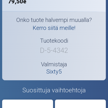
79,50e
Onko tuote halvempi muualla?
Kerro siitä meille!
Tuotekoodi
D-5-4342
Valmistaja
Sixty5
Suosittuja vaihtoehtoja