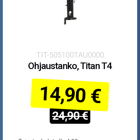
Moottorikelkan osat
Mopoauton osat
Mönkijän osat
Puutarha ja metsä
TIT-505100TAU0000
Ohjaustanko, Titan T4
Ajovarusteet
Nastarenkaat
14,90 €
Renkaat ja vanteet
24,90 €
Öljyt ja kemikaalit
Työkalut