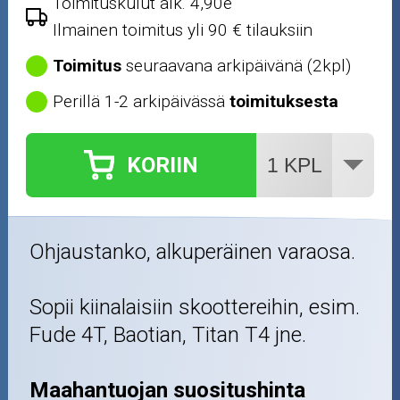
Toimituskulut alk. 4,90e
Outlet-tuotteet
Ilmainen toimitus yli 90 € tilauksiin
Toimitus
seuraavana arkipäivänä (2kpl)
Perillä 1-2 arkipäivässä
toimituksesta
KORIIN
Ohjaustanko, alkuperäinen varaosa.
Sopii kiinalaisiin skoottereihin, esim.
Fude 4T, Baotian, Titan T4 jne.
Maahantuojan suositushinta