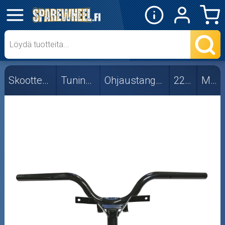
✕
Mopon osat
Skootterin osat
Skootterin osat
Tuning-osat
Ohjaustangot ja osat
22mm
Muut
Muut
STR8
TNT
Crossipyörän osat
Moottoripyörän osat