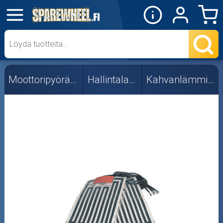
✕
Mopon osat
Skootterin osat
Moottoripyörän osat
Hallintalaitteet
Kahvanlämmittimet
Crossipyörän osat
Moottoripyörän osat
Moottorikelkan osat
Mopoauton osat
Mönkijän osat