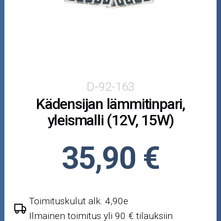
Puutarha ja metsä
Ajovarusteet
Nastarenkaat
Renkaat ja vanteet
D-92-163
Kädensijan lämmitinpari,
Öljyt ja kemikaalit
yleismalli (12V, 15W)
Työkalut
35,90 €
Outlet-tuotteet
Toimituskulut alk. 4,90e
Ilmainen toimitus yli 90 € tilauksiin