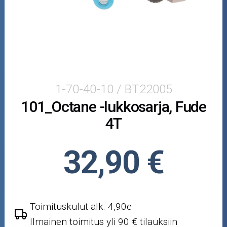
Puutarha ja metsä
Ajovarusteet
Nastarenkaat
Renkaat ja vanteet
1-70-40-10 / BT22005
101_Octane -lukkosarja, Fude
Öljyt ja kemikaalit
4T
Työkalut
32,90 €
Outlet-tuotteet
Toimituskulut alk. 4,90e
Ilmainen toimitus yli 90 € tilauksiin