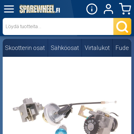
✕
Mopon osat
Skootterin osat
Skootterin osat
Sähköosat
Virtalukot
Fude
Crossipyörän osat
Moottoripyörän osat
Moottorikelkan osat
Mopoauton osat
Mönkijän osat