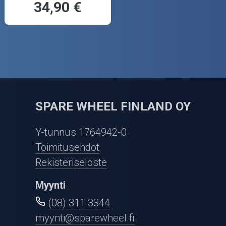
34,90 €
SPARE WHEEL FINLAND OY
Y-tunnus 1764942-0
Toimitusehdot
Rekisteriseloste
Myynti
(08) 311 3344
myynti@sparewheel.fi