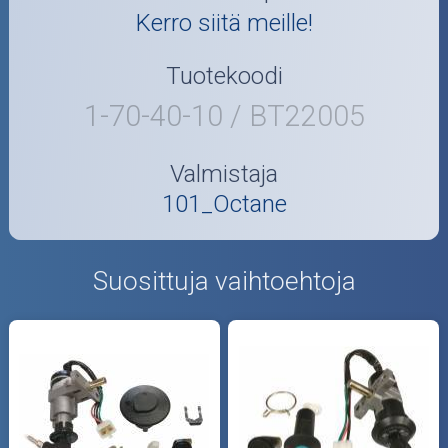
Kerro siitä meille!
Tuotekoodi
1-70-40-10 / BT22005
Valmistaja
101_Octane
Suosittuja vaihtoehtoja