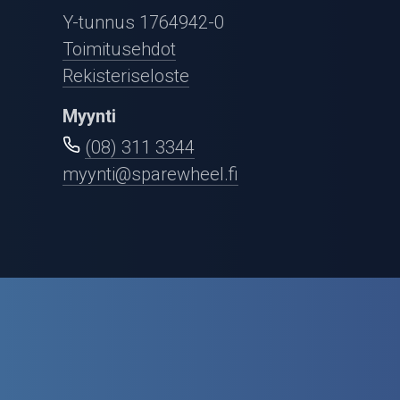
Puutarha ja metsä
Y-tunnus 1764942-0
Ajovarusteet
Toimitusehdot
Rekisteriseloste
Nastarenkaat
Myynti
Renkaat ja vanteet
(08) 311 3344
myynti@sparewheel.fi
Öljyt ja kemikaalit
Työkalut
Outlet-tuotteet