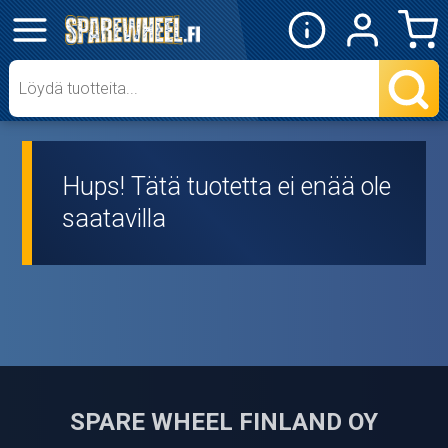
✕
Mopon osat
Skootterin osat
Hups! Tätä tuotetta ei enää ole
Crossipyörän osat
saatavilla
Moottoripyörän osat
Moottorikelkan osat
Mopoauton osat
Mönkijän osat
SPARE WHEEL FINLAND OY