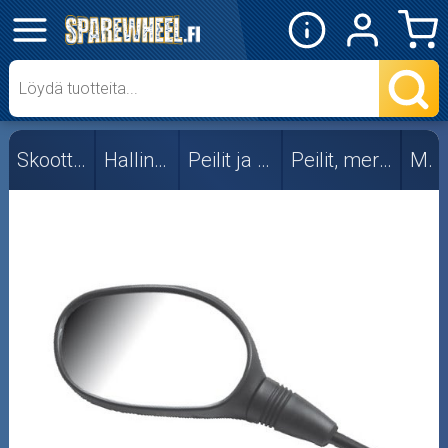
✕
Mopon osat
Skootterin osat
Skootterin osat
Hallintalaitteet
Peilit ja kiinnikkeet
Peilit, merkkikohtaiset
MBK
Aprilia
Gilera
Kiina
Kymco
MBK