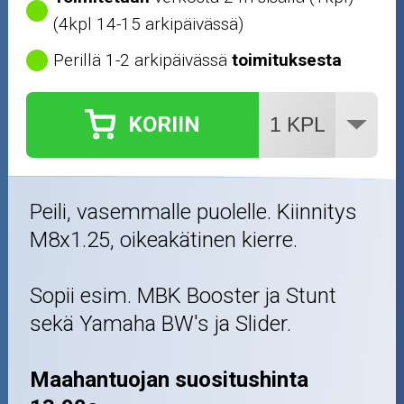
Mönkijän osat
(4kpl 14-15 arkipäivässä)
Perillä 1-2 arkipäivässä
toimituksesta
Puutarha ja metsä
Ajovarusteet
KORIIN
Nastarenkaat
Renkaat ja vanteet
Peili, vasemmalle puolelle. Kiinnitys
M8x1.25, oikeakätinen kierre.
Öljyt ja kemikaalit
Sopii esim. MBK Booster ja Stunt
Työkalut
sekä Yamaha BW's ja Slider.
Outlet-tuotteet
Maahantuojan suositushinta