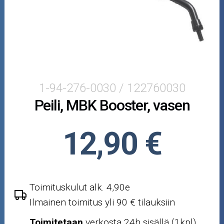
Muut
Peugeot
Piaggio
SYM
1-94-276-0030 / 122760030
Peili, MBK Booster, vasen
Yamaha
Crossipyörän osat
12,90 €
Moottoripyörän osat
Moottorikelkan osat
Toimituskulut alk. 4,90e
Ilmainen toimitus yli 90 € tilauksiin
Mopoauton osat
Toimitetaan
verkosta 24h sisällä (1kpl)