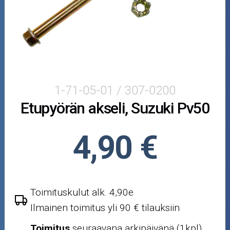
Moottorikelkan osat
Mopoauton osat
Mönkijän osat
Puutarha ja metsä
1-71-05-01 / 307-0200
Etupyörän akseli, Suzuki Pv50
Ajovarusteet
Nastarenkaat
4,90 €
Renkaat ja vanteet
Öljyt ja kemikaalit
Toimituskulut alk. 4,90e
Ilmainen toimitus yli 90 € tilauksiin
Työkalut
Toimitus
seuraavana arkipäivänä (1kpl)