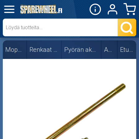
✕
Mopon osat
Etupyörä
Mopon osat
Renkaat ja vanteet
Pyörän akselit ja osat
Akselit
Etupyörä
Muut
Takapyörä
Skootterin osat
Crossipyörän osat
Moottoripyörän osat