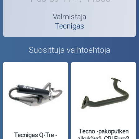
Valmistaja
Tecnigas
Suosittuja vaihtoehtoja
Tecno -pakoputken
Tecnigas Q-Tre -
alkukäyrä, CPI Euro2,