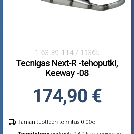
Puutarha ja metsä
Ajovarusteet
Nastarenkaat
Renkaat ja vanteet
1-63-39-1T4 / 11365
Tecnigas Next-R -tehoputki,
Öljyt ja kemikaalit
Keeway -08
Työkalut
174,90 €
Outlet-tuotteet
Tämän tuotteen toimitus 0,00e
Toimitetaan
verkosta 14-15 arkipäivässä