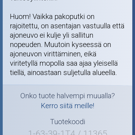
Huom! Vaikka pakoputki on
rajoitettu, on asentajan vastuulla että
ajoneuvo ei kulje yli sallitun
nopeuden. Muutoin kyseessä on
ajoneuvon virittäminen, eikä
viritetyllä mopolla saa ajaa yleisellä
tiellä, ainoastaan suljetulla alueella.
Onko tuote halvempi muualla?
Kerro siitä meille!
Tuotekoodi
1-63-39-1T4 / 11365