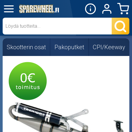
✕
Mopon osat
Skootterin osat
Skootterin osat
Pakoputket
CPI/Keeway
Crossipyörän osat
Moottoripyörän osat
Moottorikelkan osat
Mopoauton osat
Mönkijän osat