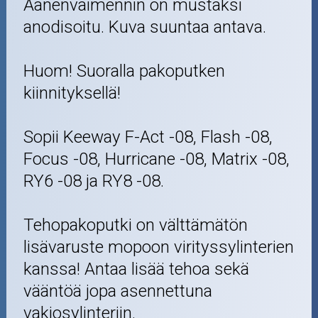
Äänenvaimennin on mustaksi
anodisoitu. Kuva suuntaa antava.
Huom! Suoralla pakoputken
kiinnityksellä!
Sopii Keeway F-Act -08, Flash -08,
Focus -08, Hurricane -08, Matrix -08,
RY6 -08 ja RY8 -08.
Tehopakoputki on välttämätön
lisävaruste mopoon virityssylinterien
kanssa! Antaa lisää tehoa sekä
vääntöä jopa asennettuna
vakiosylinteriin.