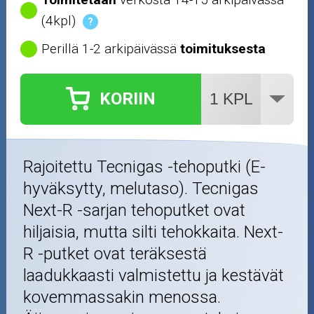
(4kpl)
?
Perillä 1-2 arkipäivässä
toimituksesta
KORIIN
Rajoitettu Tecnigas -tehoputki (E-
hyväksytty, melutaso). Tecnigas
Next-R -sarjan tehoputket ovat
hiljaisia, mutta silti tehokkaita. Next-
R -putket ovat teräksestä
laadukkaasti valmistettu ja kestävät
kovemmassakin menossa.