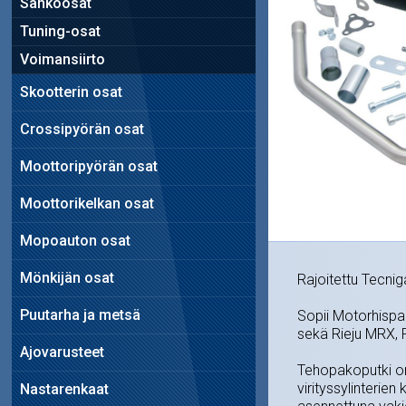
Sähköosat
Tuning-osat
Voimansiirto
Skootterin osat
Crossipyörän osat
Moottoripyörän osat
Moottorikelkan osat
Mopoauton osat
Mönkijän osat
Rajoitettu Tecnig
Puutarha ja metsä
Sopii Motorhispa
sekä Rieju MRX, R
Ajovarusteet
Tehopakoputki o
virityssylinterie
Nastarenkaat