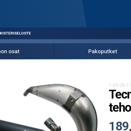
KISTERISELOSTE
on osat
Pakoputket
1-63-28-11
Tecn
teho
189