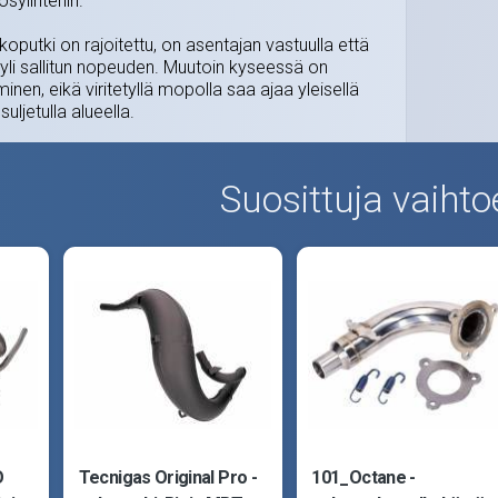
sylinteriin.
putki on rajoitettu, on asentajan vastuulla että
 yli sallitun nopeuden. Muutoin kyseessä on
inen, eikä viritetyllä mopolla saa ajaa yleisellä
suljetulla alueella.
Suosittuja vaihto
O
Tecnigas Original Pro -
101_Octane -