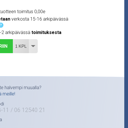
uotteen toimitus 0,00e
etaan
verkosta 15-16 arkipäivässä
?
1-2 arkipäivässä
toimituksesta
RIIN
te halvempi muualla?
ä meille!
di
-11 / 06 12540 21
a