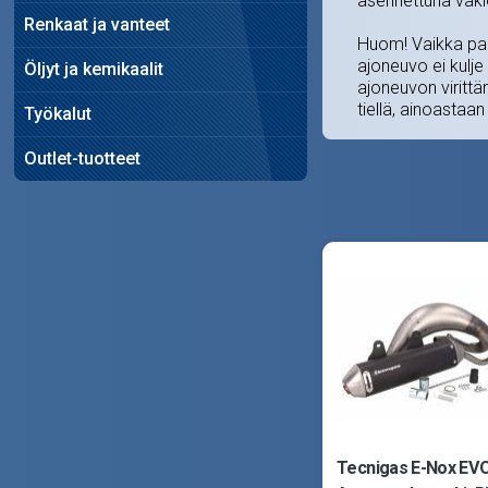
asennettuna vakio
Renkaat ja vanteet
Huom! Vaikka pako
ajoneuvo ei kulje
Öljyt ja kemikaalit
ajoneuvon virittäm
tiellä, ainoastaan 
Työkalut
Outlet-tuotteet
Tecnigas E-Nox EV