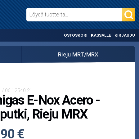
OSTOSKORI
KASSALLE
KIRJAUDU
Rieju MRT/MRX
 / 06 12540 21
igas E-Nox Acero -
putki, Rieju MRX
,90 €