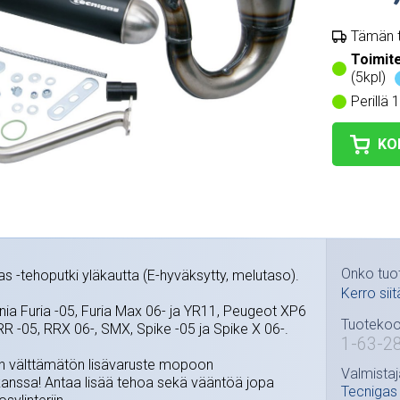
Tämän t
Toimit
(5kpl)
Perillä 
KO
Onko tuo
as -tehoputki yläkautta (E-hyväksytty, melutaso).
Kerro siit
nia Furia -05, Furia Max 06- ja YR11, Peugeot XP6
Tuotekoo
R -05, RRX 06-, SMX, Spike -05 ja Spike X 06-.
1-63-28
n välttämätön lisävaruste mopoon
Valmistaj
n kanssa! Antaa lisää tehoa sekä vääntöä jopa
Tecnigas