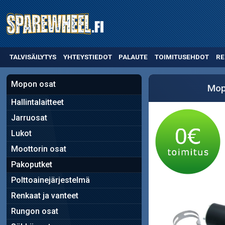
TALVISÄILYTYS
YHTEYSTIEDOT
PALAUTE
TOIMITUSEHDOT
RE
Mopon osat
Mop
Hallintalaitteet
Jarruosat
Lukot
Moottorin osat
Pakoputket
Polttoainejärjestelmä
Renkaat ja vanteet
Rungon osat