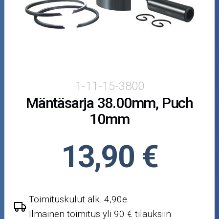
Crossipyörän osat
Moottoripyörän osat
Moottorikelkan osat
Mopoauton osat
1-11-15-3800
Mäntäsarja 38.00mm, Puch
Mönkijän osat
10mm
Puutarha ja metsä
13,90 €
Ajovarusteet
Nastarenkaat
Toimituskulut alk. 4,90e
Renkaat ja vanteet
Ilmainen toimitus yli 90 € tilauksiin