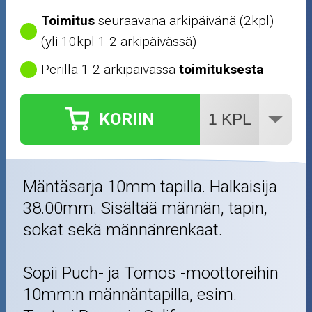
Öljyt ja kemikaalit
Toimitus
seuraavana arkipäivänä (2kpl)
(yli 10kpl 1-2 arkipäivässä)
Työkalut
Perillä 1-2 arkipäivässä
toimituksesta
Outlet-tuotteet
KORIIN
Mäntäsarja 10mm tapilla. Halkaisija
38.00mm. Sisältää männän, tapin,
sokat sekä männänrenkaat.
Sopii Puch- ja Tomos -moottoreihin
10mm:n männäntapilla, esim.