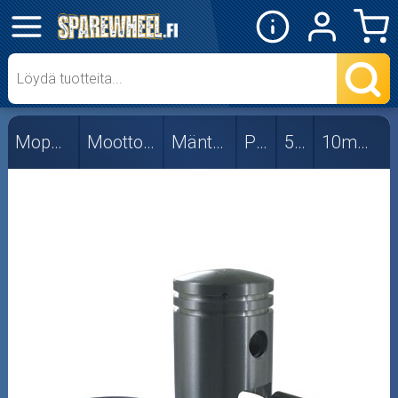
✕
Mopon osat
50cc
Mopon osat
Moottorin osat
Mäntäsarjat
Puch
50cc
10mm tapilla
10mm tapilla
12mm tapilla
Irto-osat
Viritys
Skootterin osat