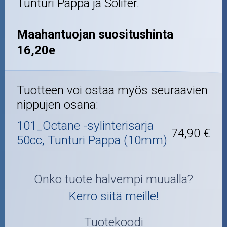
Tunturi Pappa ja Solifer.
Maahantuojan suositushinta
16,20e
Tuotteen voi ostaa myös seuraavien
nippujen osana:
101_Octane -sylinterisarja
74,90 €
50cc, Tunturi Pappa (10mm)
Onko tuote halvempi muualla?
Kerro siitä meille!
Tuotekoodi