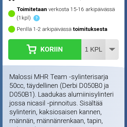
Toimitetaan
verkosta 15-16 arkipäivässä
(1kpl)
?
Perillä 1-2 arkipäivässä
toimituksesta
KORIIN
Malossi MHR Team -sylinterisarja
50cc, täydellinen (Derbi D050B0 ja
D050B1). Laadukas alumiinisylinteri
jossa nicasil -pinnoitus. Sisältää
sylinterin, kaksiosaisen kannen,
männän, männänrenkaan, tapin,