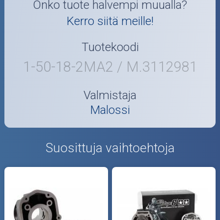
Onko tuote halvempi muualla?
Kerro siitä meille!
Tuotekoodi
1-50-18-2MA2 / M.3112981
Valmistaja
Malossi
Suosittuja vaihtoehtoja