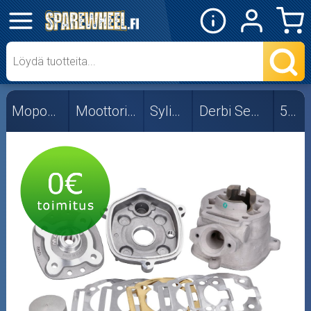
✕
Mopon osat
50cc
Mopon osat
Moottorin osat
Sylinterit
Derbi Senda 06-
50cc
Viritys
Skootterin osat
Crossipyörän osat
Moottoripyörän osat
Moottorikelkan osat