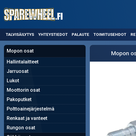
TALVISÄILYTYS
YHTEYSTIEDOT
PALAUTE
TOIMITUSEHDOT
RE
Mopon osat
Mopon os
Hallintalaitteet
Jarruosat
Lukot
Moottorin osat
Pakoputket
Polttoainejärjestelmä
Renkaat ja vanteet
Rungon osat