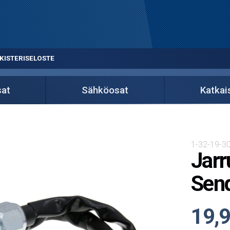
KISTERISELOSTE
at
Sähköosat
Katkai
1-32-19-30
Jarr
Send
19,9