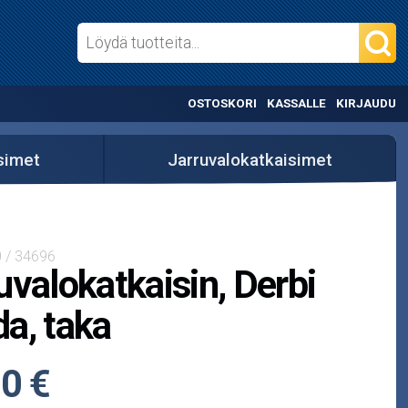
OSTOSKORI
KASSALLE
KIRJAUDU
simet
Jarruvalokatkaisimet
 / 34696
uvalokatkaisin, Derbi
a, taka
0 €