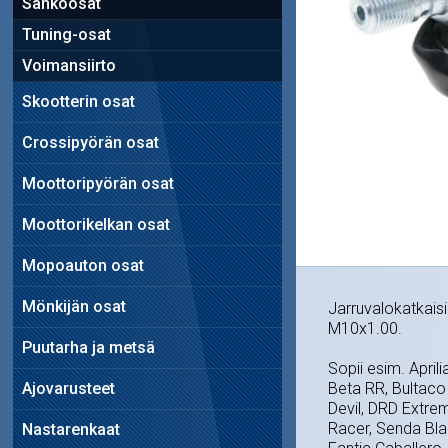
Sähköosat
Tuning-osat
Voimansiirto
Skootterin osat
Crossipyörän osat
Moottoripyörän osat
Moottorikelkan osat
Mopoauton osat
Mönkijän osat
Jarruvalokatkaisi
M10x1.00.
Puutarha ja metsä
Sopii esim. April
Ajovarusteet
Beta RR, Bultaco
Devil, DRD Extre
Racer, Senda Bla
Nastarenkaat