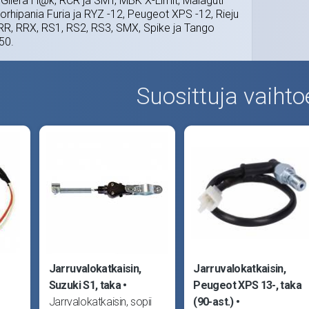
 Gilera H@k, RCR ja SMT, MBK X-Limit, Malaguti
rhipania Furia ja RYZ -12, Peugeot XPS -12, Rieju
RR, RRX, RS1, RS2, RS3, SMX, Spike ja Tango
50.
Suosittuja vaihto
Jarruvalokatkaisin,
Jarruvalokatkaisin,
Suzuki S1, taka
Peugeot XPS 13-, taka
Jarrvalokatkaisin, sopii
(90-ast.)