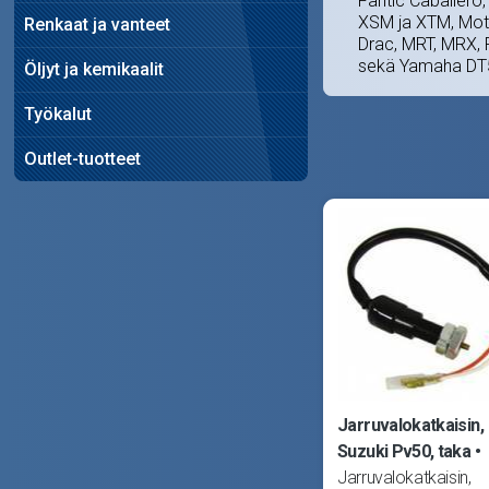
Fantic Caballero,
XSM ja XTM, Moto
Renkaat ja vanteet
Drac, MRT, MRX, 
sekä Yamaha DT
Öljyt ja kemikaalit
Työkalut
Outlet-tuotteet
Jarruvalokatkaisin,
Suzuki Pv50, taka
Jarruvalokatkaisin,