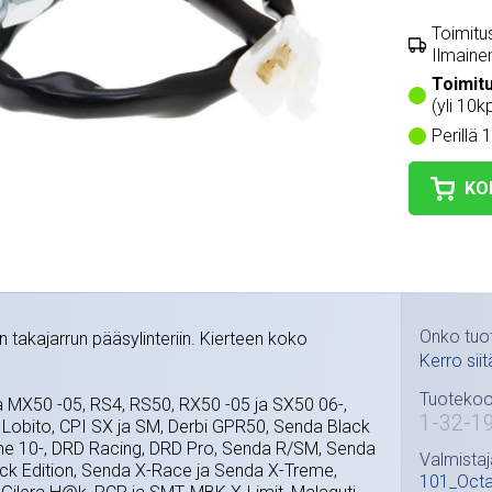
Toimitus
Ilmainen
Toimit
(yli 10k
Perillä 
KO
Onko tuo
n takajarrun pääsylinteriin. Kierteen koko
Kerro siit
Tuotekoo
ia MX50 -05, RS4, RS50, RX50 -05 ja SX50 06-,
1-32-1
 Lobito, CPI SX ja SM, Derbi GPR50, Senda Black
me 10-, DRD Racing, DRD Pro, Senda R/SM, Senda
Valmistaj
ck Edition, Senda X-Race ja Senda X-Treme,
101_Oct