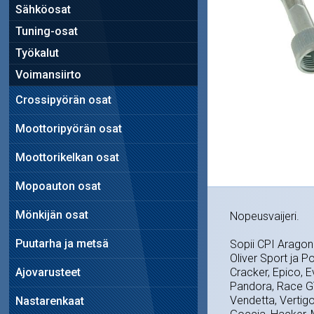
Sähköosat
Tuning-osat
Työkalut
Voimansiirto
Crossipyörän osat
Moottoripyörän osat
Moottorikelkan osat
Mopoauton osat
Mönkijän osat
Nopeusvaijeri.
Puutarha ja metsä
Sopii CPI Aragon 
Oliver Sport ja 
Ajovarusteet
Cracker, Epico, Ev
Pandora, Race GT,
Vendetta, Vertig
Nastarenkaat