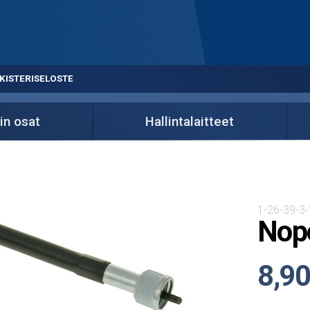
KISTERISELOSTE
in osat
Hallintalaitteet
1-26-39-3
Nope
8,90