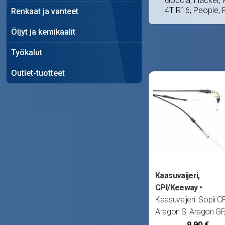
Goccia, Hacker, M
4T R16, People, 
Renkaat ja vanteet
Öljyt ja kemikaalit
Työkalut
Outlet-tuotteet
Kaasuvaijeri,
CPI/Keeway
Kaasuvaijeri. Sopii C
Aragon S, Aragon GP
Formula, Hussar, Olive
9,90 €