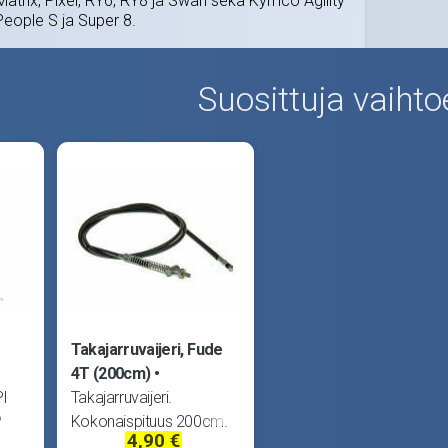
atrix, Pixel, RY6, RY8 ja Swan sekä Kymco Agility
People S ja Super 8.
Suosittuja vaihto
Takajarruvaijeri, Fude
4T (200cm)
PI
Takajarruvaijeri.
,
Kokonaispituus 200cm.
4,90 €
r,
Sopii Benelli 49X