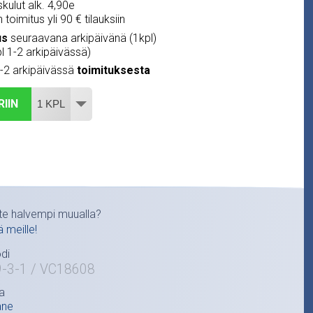
kulut alk. 4,90e
 toimitus yli 90 € tilauksiin
us
seuraavana arkipäivänä (1kpl)
pl 1-2 arkipäivässä)
1-2 arkipäivässä
toimituksesta
RIIN
te halvempi muualla?
ä meille!
di
9-3-1 / VC18608
a
ane