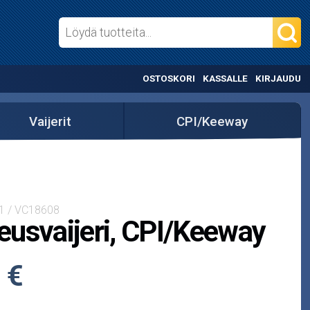
OSTOSKORI
KASSALLE
KIRJAUDU
Vaijerit
CPI/Keeway
-1 / VC18608
usvaijeri, CPI/Keeway
 €