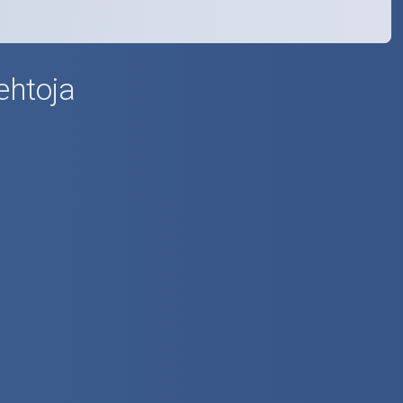
ehtoja