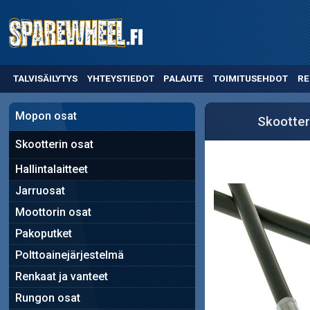
TALVISÄILYTYS
YHTEYSTIEDOT
PALAUTE
TOIMITUSEHDOT
RE
Mopon osat
Skootter
Skootterin osat
Hallintalaitteet
Jarruosat
Moottorin osat
Pakoputket
Polttoainejärjestelmä
Renkaat ja vanteet
Rungon osat