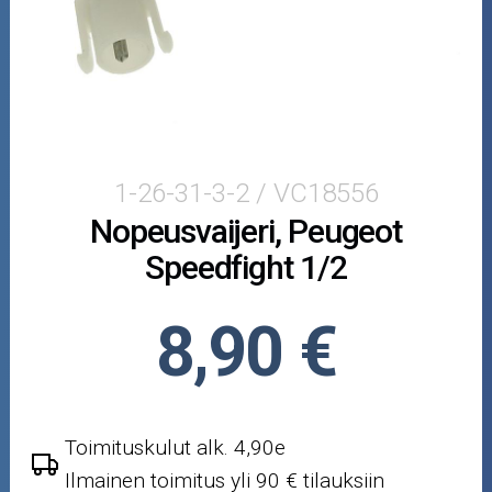
Puutarha ja metsä
Ajovarusteet
Nastarenkaat
Renkaat ja vanteet
1-26-31-3-2 / VC18556
Nopeusvaijeri, Peugeot
Öljyt ja kemikaalit
Speedfight 1/2
Työkalut
8,90 €
Outlet-tuotteet
Toimituskulut alk. 4,90e
Ilmainen toimitus yli 90 € tilauksiin