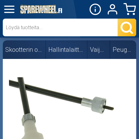
✕
Mopon osat
Skootterin osat
Skootterin osat
Hallintalaitteet
Vaijerit
Peugeot
Crossipyörän osat
Moottoripyörän osat
Moottorikelkan osat
Mopoauton osat
Mönkijän osat