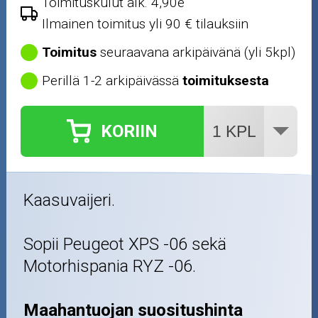
Toimituskulut alk. 4,90e
Ilmainen toimitus yli 90 € tilauksiin
Toimitus
seuraavana arkipäivänä (yli 5kpl)
Perillä 1-2 arkipäivässä
toimituksesta
KORIIN
Kaasuvaijeri.
Sopii Peugeot XPS -06 sekä
Motorhispania RYZ -06.
Maahantuojan suositushinta