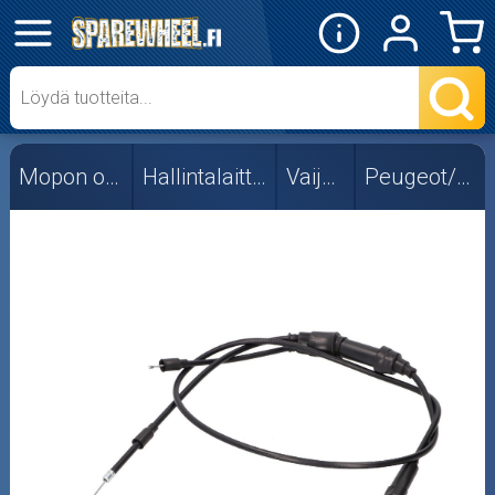
✕
Mopon osat
Skootterin osat
Mopon osat
Hallintalaitteet
Vaijerit
Peugeot/MH
Crossipyörän osat
Moottoripyörän osat
Moottorikelkan osat
Mopoauton osat
Mönkijän osat