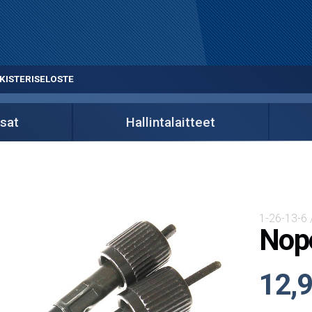
KISTERISELOSTE
sat
Hallintalaitteet
1-26-13-6
Nope
12,9