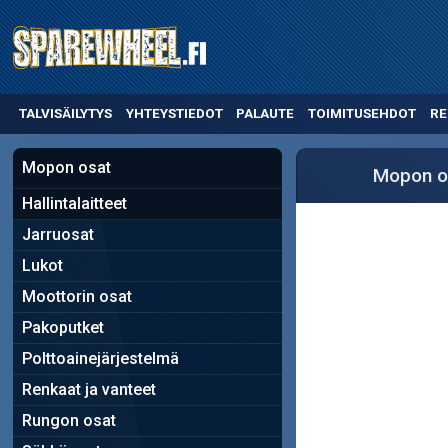
TALVISÄILYTYS
YHTEYSTIEDOT
PALAUTE
TOIMITUSEHDOT
RE
Mopon osat
Mopon o
Hallintalaitteet
Jarruosat
Lukot
Moottorin osat
Pakoputket
Polttoainejärjestelmä
Renkaat ja vanteet
Rungon osat