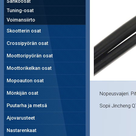
Sähköosat
Tuning-osat
Voimansiirto
Skootterin osat
Crossipyörän osat
Moottoripyörän osat
Moottorikelkan osat
Mopoauton osat
Mönkijän osat
Nopeusvaijeri. Pi
Puutarha ja metsä
Sopii Jincheng Q
Ajovarusteet
Nastarenkaat