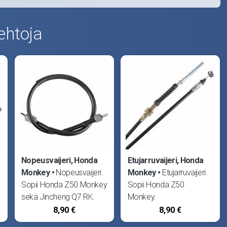
ehtoja
Nopeusvaijeri, Honda
Etujarruvaijeri, Honda
Monkey
Nopeusvaijeri.
Monkey
Etujarruvaijeri.
Sopii Honda Z50 Monkey
Sopii Honda Z50
sekä Jincheng Q7 RK.
Monkey.
8,90 €
8,90 €