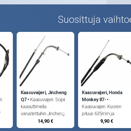
Suosittuja vaihto
Kaasuvaijeri, Jincheng
Kaasuvaijeri, Honda
i.
Q7
Kaasuvaijeri. Sopii
Monkey 87-
kaasuttimella
Kaasuvaijeri. Kuoren
7
varustettuihin Jincheng
pituus 635mm ja
ey.
Q7 sekä SkyTeam
ulostyöntyvän sisävaijerin
14,90 €
9,90 €
Monkey ja PBR50.
pituus 90mm. Sopii