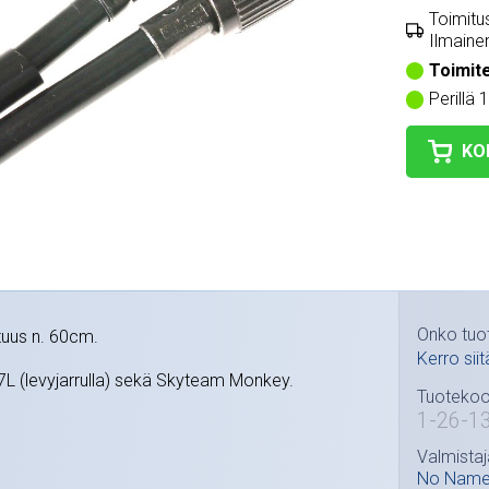
Toimitus
Ilmainen
Toimit
Perillä 
KO
Onko tuo
tuus n. 60cm.
Kerro siit
7L (levyjarrulla) sekä Skyteam Monkey.
Tuotekoo
1-26-1
Valmistaj
No Nam