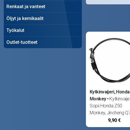
Renkaat ja vanteet
Öljyt ja kemikaalit
Työkalut
Outlet-tuotteet
Kytkinvaijeri, Honda
Monkey
Kytkinvaijer
Sopii Honda Z50
Monkey, Jincheng Q
sekä Skyteam Monk
9,90 €