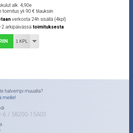
kulut alk. 4,90e
 toimitus yli 90 € tilauksiin
etaan
verkosta 24h sisällä (4kpl)
1-2 arkipäivässä
toimituksesta
RIIN
te halvempi muualla?
ä meille!
di
3-6 / 58200-15A00
a
e