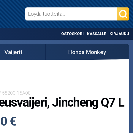
OSTOSKORI
KASSALLE
KIRJAUDU
Vaijerit
Honda Monkey
 / 58200-15A00
usvaijeri, Jincheng Q7 L
0 €