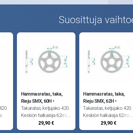
Suosittuja vaihto
,
Hammasratas, taka,
Hammasratas, taka,
Rieju SMX, 60H
Rieju SMX, 62H
420.
Takaratas, ketjujako 420.
Takaratas, ketjujako 420.
e.
Keskiön halkaisija 62mm.
Keskiön halkaisija 62mm.
Sopii Motorhispania
Sopii Motorhispania
29,90 €
29,90 €
RX50 08-, RYZ SM Pro,
RX50 08-, RYZ SM Pro,