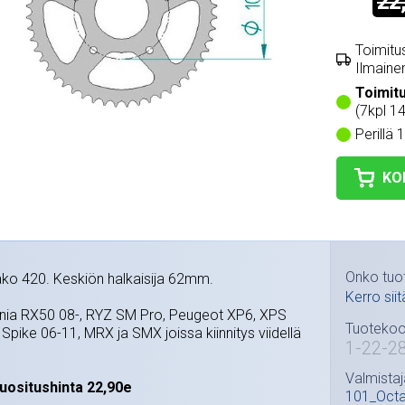
22
Toimitus
Ilmainen
Toimit
(7kpl 1
Perillä 
KO
Onko tuo
jako 420. Keskiön halkaisija 62mm.
Kerro siit
ania RX50 08-, RYZ SM Pro, Peugeot XP6, XPS
Tuotekoo
 Spike 06-11, MRX ja SMX joissa kiinnitys viidellä
1-22-2
Valmistaj
uositushinta 22,90e
101_Oct