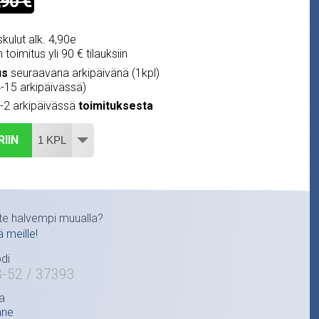
,90 €
kulut alk. 4,90e
 toimitus yli 90 € tilauksiin
us
seuraavana arkipäivänä (1kpl)
4-15 arkipäivässä)
1-2 arkipäivässä
toimituksesta
RIIN
te halvempi muualla?
ä meille!
di
8-52 / 37393
a
ane