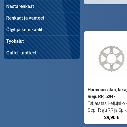
Nastarenkaat
Renkaat ja vanteet
Öljyt ja kemikaalit
Työkalut
Outlet-tuotteet
Hammasratas, taka
Rieju RR, 52H
Takaratas, ketjujako 
Sopii Rieju RR ja Spik
29,90 €