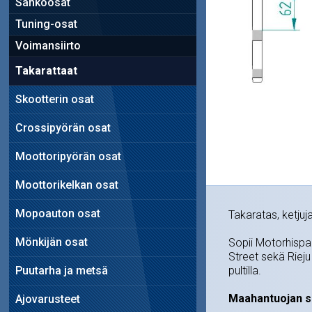
Sähköosat
Tuning-osat
Voimansiirto
Takarattaat
Skootterin osat
Crossipyörän osat
Moottoripyörän osat
Moottorikelkan osat
Mopoauton osat
Takaratas, ketju
Mönkijän osat
Sopii Motorhisp
Street sekä Rieju
Puutarha ja metsä
pultilla.
Maahantuojan s
Ajovarusteet