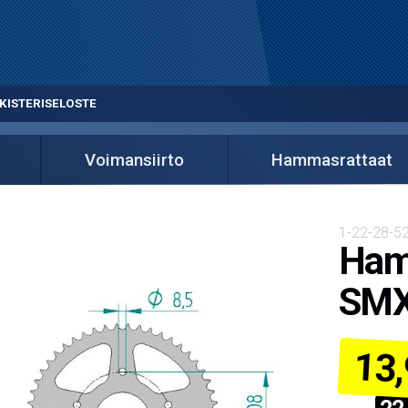
KISTERISELOSTE
Voimansiirto
Hammasrattaat
1-22-28-52
Hamm
SMX
13,