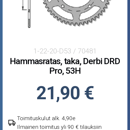
Mönkijän osat
Puutarha ja metsä
Ajovarusteet
Nastarenkaat
1-22-20-D53 / 70481
Hammasratas, taka, Derbi DRD
Renkaat ja vanteet
Pro, 53H
Öljyt ja kemikaalit
21,90 €
Työkalut
Outlet-tuotteet
Toimituskulut alk. 4,90e
Ilmainen toimitus yli 90 € tilauksiin