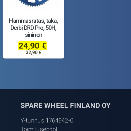
Hammasratas, taka,
Derbi DRD Pro, 50H,
sininen
24,90 €
32,90 €
SPARE WHEEL FINLAND OY
Y-tunnus 1764942-0
Toimitusehdot