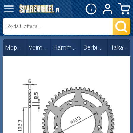
✕
Mopon osat
Takarattaat
Mopon osat
Voimansiirto
Hammasrattaat
Derbi DRD Pro
Takarattaat
Skootterin osat
Crossipyörän osat
Moottoripyörän osat
Moottorikelkan osat
Mopoauton osat