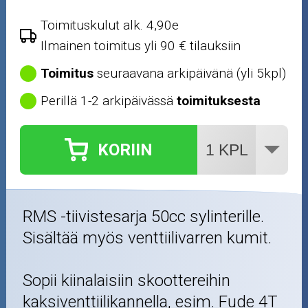
Crossipyörän osat
Toimituskulut alk. 4,90e
Ilmainen toimitus yli 90 € tilauksiin
Moottoripyörän osat
Toimitus
seuraavana arkipäivänä (yli 5kpl)
Moottorikelkan osat
Perillä 1-2 arkipäivässä
toimituksesta
Mopoauton osat
KORIIN
Mönkijän osat
Puutarha ja metsä
RMS -tiivistesarja 50cc sylinterille.
Ajovarusteet
Sisältää myös venttiilivarren kumit.
Nastarenkaat
Sopii kiinalaisiin skoottereihin
kaksiventtiilikannella, esim. Fude 4T
Renkaat ja vanteet