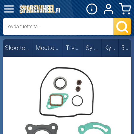
✕
Mopon osat
Skootterin osat
Skootterin osat
Moottorin osat
Tiivisteet
Sylinteri
Kymco
50cc
Aprilia
CPI/Keeway
Fude
Honda
Kymco