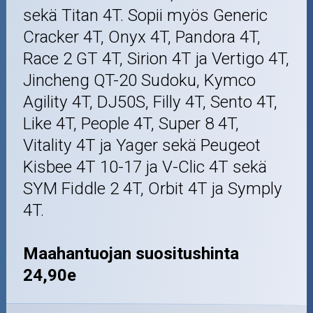
sekä Titan 4T. Sopii myös Generic
Öljyt ja kemikaalit
Cracker 4T, Onyx 4T, Pandora 4T,
Race 2 GT 4T, Sirion 4T ja Vertigo 4T,
Työkalut
Jincheng QT-20 Sudoku, Kymco
Agility 4T, DJ50S, Filly 4T, Sento 4T,
Outlet-tuotteet
Like 4T, People 4T, Super 8 4T,
Vitality 4T ja Yager sekä Peugeot
Kisbee 4T 10-17 ja V-Clic 4T sekä
SYM Fiddle 2 4T, Orbit 4T ja Symply
4T.
Maahantuojan suositushinta
24,90e