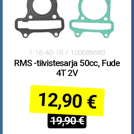
50cc
Viritys
Minarelli
Morini
1-16-40-1R / 100689680
RMS -tiivistesarja 50cc, Fude
Peugeot
4T 2V
Piaggio/Gilera
12,90 €
Suzuki
SYM
19,90 €
Yamaha/MBK