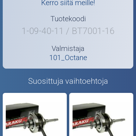
Kerro siitä meille!
Tuotekoodi
1-09-40-11 / BT7001-16
Valmistaja
101_Octane
Suosittuja vaihtoehtoja