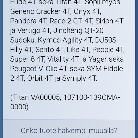
Fude 4T sekä Titan 4T. Sopii myös
Generic Cracker 4T, Onyx 4T,
Pandora 4T, Race 2 GT 4T, Sirion 4T
ja Vertigo 4T, Jincheng QT-20
Sudoku, Kymco Agility 4T, DJ50S,
Filly 4T, Sento 4T, Like 4T, People 4T,
Super 8 4T, Vitality 4T ja Yager sekä
Peugeot V-Clic 4T sekä SYM Fiddle
2 4T, Orbit 4T ja Symply 4T.
(Titan VA00005, 107100-139QMA-
0000)
Onko tuote halvempi muualla?