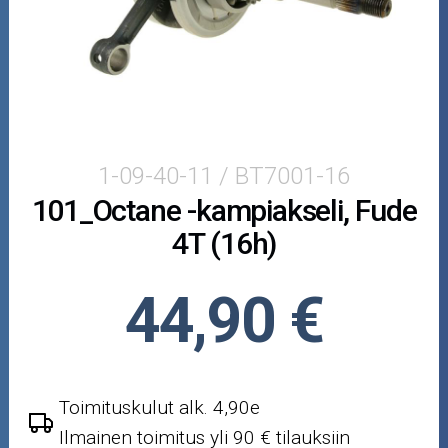
Puutarha ja metsä
Ajovarusteet
Nastarenkaat
Renkaat ja vanteet
1-09-40-11 / BT7001-16
101_Octane -kampiakseli, Fude
Öljyt ja kemikaalit
4T (16h)
Työkalut
44,90 €
Outlet-tuotteet
Toimituskulut alk. 4,90e
Ilmainen toimitus yli 90 € tilauksiin