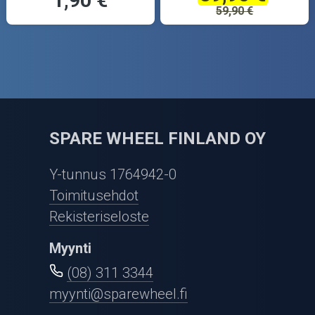
1,90 €
59,90 €
SPARE WHEEL FINLAND OY
Y-tunnus 1764942-0
Toimitusehdot
Rekisteriseloste
Myynti
(08) 311 3344
myynti@sparewheel.fi