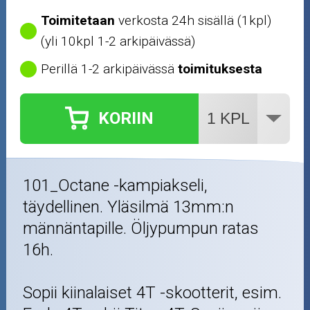
Toimitetaan
verkosta 24h sisällä (1kpl)
(yli 10kpl 1-2 arkipäivässä)
Perillä 1-2 arkipäivässä
toimituksesta
KORIIN
101_Octane -kampiakseli,
täydellinen. Yläsilmä 13mm:n
männäntapille. Öljypumpun ratas
16h.
Sopii kiinalaiset 4T -skootterit, esim.