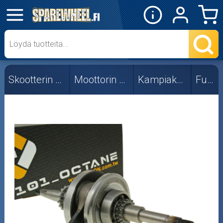
✕
Mopon osat
Skootterin osat
Skootterin osat
Moottorin osat
Kampiakselit
Fude
Crossipyörän osat
Moottoripyörän osat
Moottorikelkan osat
Mopoauton osat
Mönkijän osat