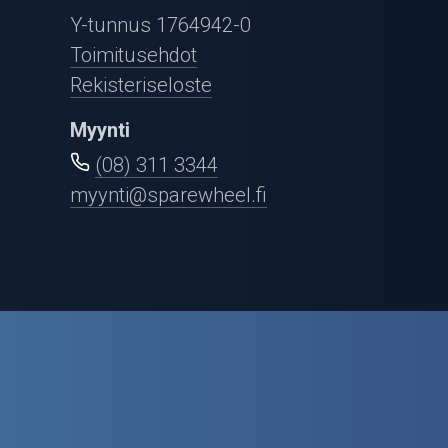
Puutarha ja metsä
Y-tunnus 1764942-0
Ajovarusteet
Toimitusehdot
Rekisteriseloste
Nastarenkaat
Myynti
Renkaat ja vanteet
(08) 311 3344
myynti@sparewheel.fi
Öljyt ja kemikaalit
Työkalut
Outlet-tuotteet