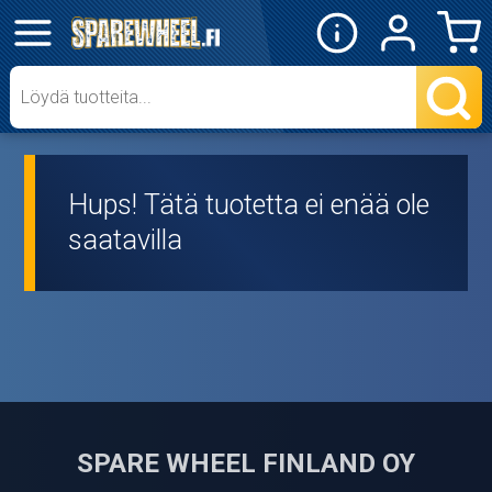
✕
Mopon osat
Skootterin osat
Hups! Tätä tuotetta ei enää ole
Crossipyörän osat
saatavilla
Moottoripyörän osat
Moottorikelkan osat
Mopoauton osat
Mönkijän osat
SPARE WHEEL FINLAND OY