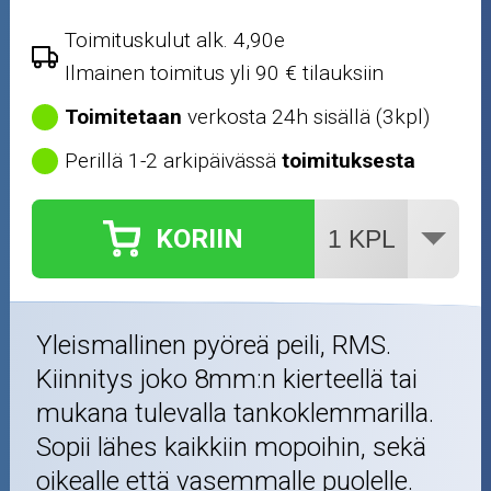
Renkaat ja vanteet
Toimituskulut alk. 4,90e
Ilmainen toimitus yli 90 € tilauksiin
Öljyt ja kemikaalit
Toimitetaan
verkosta 24h sisällä (3kpl)
Työkalut
Perillä 1-2 arkipäivässä
toimituksesta
Outlet-tuotteet
KORIIN
Yleismallinen pyöreä peili, RMS.
Kiinnitys joko 8mm:n kierteellä tai
mukana tulevalla tankoklemmarilla.
Sopii lähes kaikkiin mopoihin, sekä
oikealle että vasemmalle puolelle.