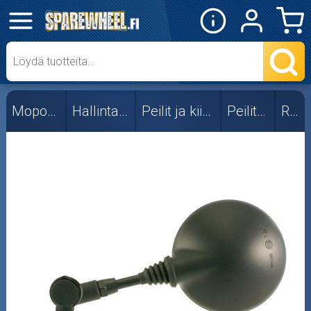
✕
Mopon osat
101_Octane
Mopon osat
Hallintalaitteet
Peilit ja kiinnikkeet
Peilit, yleis
RMS
Forte
Muut
RMS
Stage6
TNT