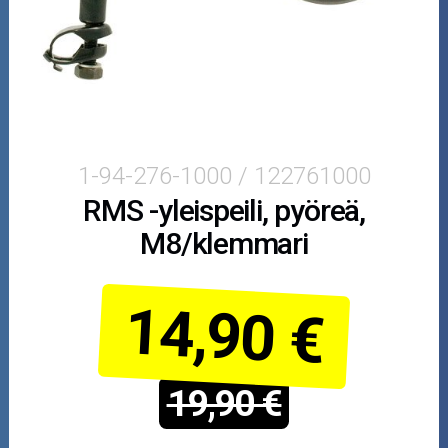
Skootterin osat
Crossipyörän osat
Moottoripyörän osat
Moottorikelkan osat
1-94-276-1000 / 122761000
RMS -yleispeili, pyöreä,
Mopoauton osat
M8/klemmari
Mönkijän osat
14,90 €
Puutarha ja metsä
Ajovarusteet
19,90 €
Nastarenkaat