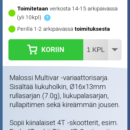
Öljyt ja kemikaalit
Toimitetaan
verkosta 14-15 arkipäivässä
(yli 10kpl)
?
Työkalut
Perillä 1-2 arkipäivässä
toimituksesta
Outlet-tuotteet
KORIIN
Malossi Multivar -variaattorisarja.
Sisältää liukuholkin, Ø16x13mm
rullasarjan (7.0g), liukupalasarjan,
rullapitimen sekä kireämmän jousen.
Sopii kiinalaiset 4T -skootterit, esim.