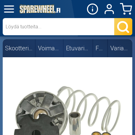
✕
Mopon osat
Skootterin osat
Skootterin osat
Voimansiirto
Etuvariaattori
Fude
Variaattorit
Ohjainpalat
Rajoittimet
Rullasarjat
Variaattorit
Vetolaipat