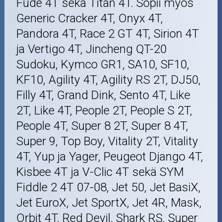
Fude 4T sekä Titan 4T. Sopii myös
Generic Cracker 4T, Onyx 4T,
Pandora 4T, Race 2 GT 4T, Sirion 4T
ja Vertigo 4T, Jincheng QT-20
Sudoku, Kymco GR1, SA10, SF10,
KF10, Agility 4T, Agility RS 2T, DJ50,
Filly 4T, Grand Dink, Sento 4T, Like
2T, Like 4T, People 2T, People S 2T,
People 4T, Super 8 2T, Super 8 4T,
Super 9, Top Boy, Vitality 2T, Vitality
4T, Yup ja Yager, Peugeot Django 4T,
Kisbee 4T ja V-Clic 4T sekä SYM
Fiddle 2 4T 07-08, Jet 50, Jet BasiX,
Jet EuroX, Jet SportX, Jet 4R, Mask,
Orbit 4T, Red Devil, Shark RS, Super