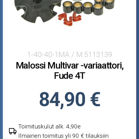
Crossipyörän osat
Moottoripyörän osat
Moottorikelkan osat
Mopoauton osat
1-40-40-1MA / M.5113139
Malossi Multivar -variaattori,
Mönkijän osat
Fude 4T
Puutarha ja metsä
84,90 €
Ajovarusteet
Nastarenkaat
Toimituskulut alk. 4,90e
Renkaat ja vanteet
Ilmainen toimitus yli 90 € tilauksiin