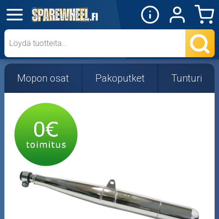
✕
Mopon osat
Skootterin osat
Mopon osat
Pakoputket
Tunturi
Crossipyörän osat
Moottoripyörän osat
Moottorikelkan osat
Mopoauton osat
Mönkijän osat