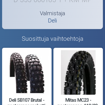
Valmistaja
Deli
Suosittuja vaihtoehtoja
Deli SB107 Brutal -
Mitas MC23 -