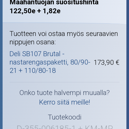
Maahantuojan suositushinta
122,50e + 1,82e
Tuotteen voi ostaa myös seuraavien
nippujen osana:
Deli SB107 Brutal -
nastarengaspaketti, 80/90-
173,90 €
21 + 110/80-18
Onko tuote halvempi muualla?
Kerro siitä meille!
Tuotekoodi
D-355-006185-1 + KM-MP