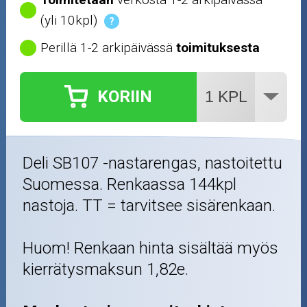
(yli 10kpl)
?
Perillä 1-2 arkipäivässä
toimituksesta
KORIIN
Deli SB107 -nastarengas, nastoitettu
Suomessa. Renkaassa 144kpl
nastoja. TT = tarvitsee sisärenkaan.
Huom! Renkaan hinta sisältää myös
kierrätysmaksun 1,82e.