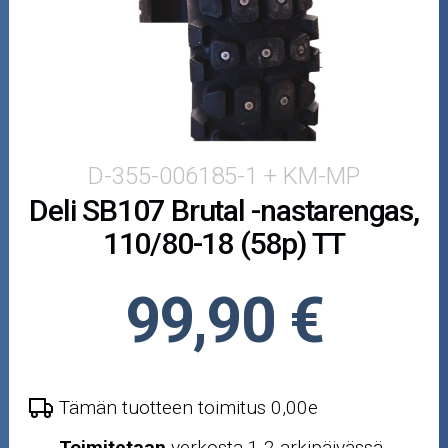
Puutarha ja metsä
Ajovarusteet
Nastarenkaat
Renkaat ja vanteet
D-355-006185-1 + KM-MP
Deli SB107 Brutal -nastarengas,
Öljyt ja kemikaalit
110/80-18 (58p) TT
Työkalut
99,90 €
Outlet-tuotteet
Tämän tuotteen toimitus 0,00e
Toimitetaan
verkosta 1-2 arkipäivässä