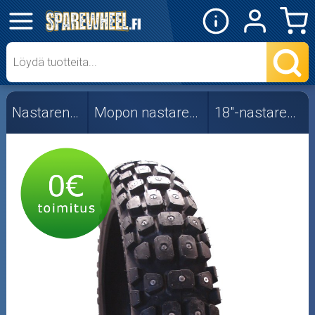
✕
Mopon osat
Skootterin osat
Nastarenkaat
Mopon nastarenkaat
18"-nastarenkaat
Crossipyörän osat
Moottoripyörän osat
Moottorikelkan osat
Mopoauton osat
Mönkijän osat