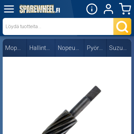
✕
Mopon osat
Beta
Mopon osat
Hallintalaitteet
Nopeusmittarit
Pyörittimet
Suzuki Pv50
CPI/Generic
Derbi Senda
Monkey
Muut
Rieju