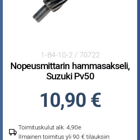
Suzuki Pv50
Tunturi
Skootterin osat
Crossipyörän osat
1-84-10-2 / 70722
Nopeusmittarin hammasakseli,
Moottoripyörän osat
Suzuki Pv50
Moottorikelkan osat
10,90 €
Mopoauton osat
Mönkijän osat
Toimituskulut alk. 4,90e
Puutarha ja metsä
Ilmainen toimitus yli 90 € tilauksiin