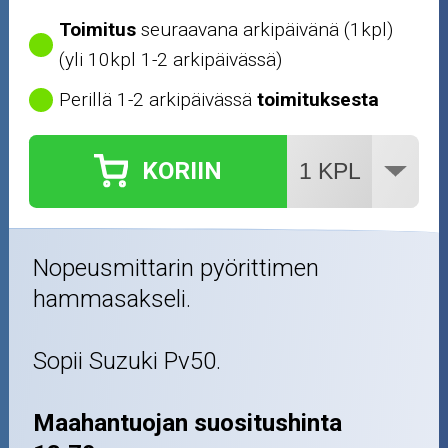
Ajovarusteet
Toimitus
seuraavana arkipäivänä (1kpl)
(yli 10kpl 1-2 arkipäivässä)
Nastarenkaat
Perillä 1-2 arkipäivässä
toimituksesta
Renkaat ja vanteet
KORIIN
Öljyt ja kemikaalit
Työkalut
Nopeusmittarin pyörittimen
Outlet-tuotteet
hammasakseli.
Sopii Suzuki Pv50.
Maahantuojan suositushinta