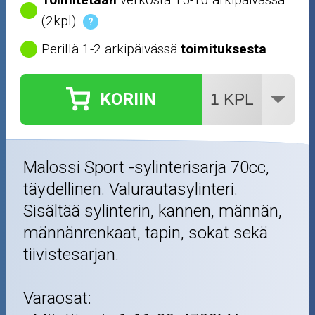
Öljyt ja kemikaalit
(2kpl)
?
Perillä 1-2 arkipäivässä
toimituksesta
Työkalut
Outlet-tuotteet
KORIIN
Malossi Sport -sylinterisarja 70cc,
täydellinen. Valurautasylinteri.
Sisältää sylinterin, kannen, männän,
männänrenkaat, tapin, sokat sekä
tiivistesarjan.
Varaosat: