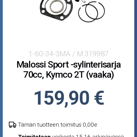
Crossipyörän osat
Moottoripyörän osat
Moottorikelkan osat
Mopoauton osat
1-60-34-3MA / M.319987
Malossi Sport -sylinterisarja
Mönkijän osat
70cc, Kymco 2T (vaaka)
Puutarha ja metsä
159,90 €
Ajovarusteet
Nastarenkaat
Tämän tuotteen toimitus 0,00e
Renkaat ja vanteet
Toimitetaan
verkosta 15-16 arkipäivässä