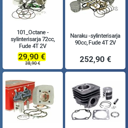
101_Octane -
Naraku -sylinterisarja
sylinterisarja 72cc,
90cc, Fude 4T 2V
Fude 4T 2V
29,90 €
252,90 €
38,90 €