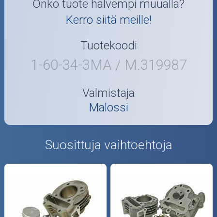
Onko tuote halvempi muualla?
Kerro siitä meille!
Tuotekoodi
1-60-34-3MA / M.319987
Valmistaja
Malossi
Suosittuja vaihtoehtoja