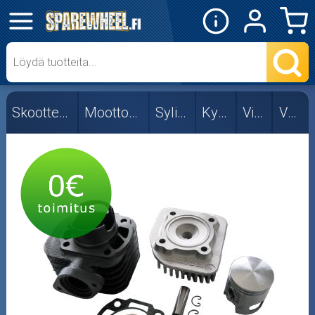
✕
Mopon osat
Skootterin osat
Skootterin osat
Moottorin osat
Sylinterit
Kymco
Viritys
Vaaka
50cc
Viritys
Pysty
Vaaka
Vesi