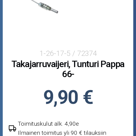
Puutarha ja metsä
Ajovarusteet
Nastarenkaat
Renkaat ja vanteet
1-26-17-5 / 72374
Takajarruvaijeri, Tunturi Pappa
Öljyt ja kemikaalit
66-
Työkalut
9,90 €
Outlet-tuotteet
Toimituskulut alk. 4,90e
Ilmainen toimitus yli 90 € tilauksiin