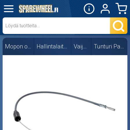
✕
Mopon osat
Skootterin osat
Mopon osat
Hallintalaitteet
Vaijerit
Tunturi Pappa
Crossipyörän osat
Moottoripyörän osat
Moottorikelkan osat
Mopoauton osat
Mönkijän osat