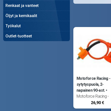
Renkaat ja vanteet
Öljyt ja kemikaalit
Työkalut
Outlet-tuotteet
Motoforce Racing -
sytytyspuola, 2-
napainen 90-ast.
Motoforce Racing -
sytytyspuola. High O
26,90 €
-malli, tuottaa