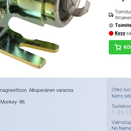
Toimitus
Ilmainen
Toimit
Kysy
sa
KO
Onko tuo
magneettoon. Alkuperäinen varaosa.
Kerro siit
 Monkey -86.
Tuotekoo
1-33-1
Valmistaj
No Nam