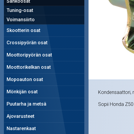
Sähköosat
Tuning-osat
Voimansiirto
Skootterin osat
Crossipyörän osat
Moottoripyörän osat
Moottorikelkan osat
Mopoauton osat
Mönkijän osat
Kondensaattori, 
Puutarha ja metsä
Sopii Honda Z50
Ajovarusteet
Nastarenkaat