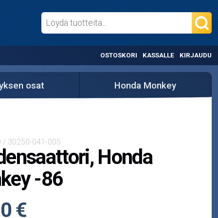
OSTOSKORI
KASSALLE
KIRJAUDU
yksen osat
Honda Monkey
0 / 30250-041-005
ensaattori, Honda
key -86
0 €