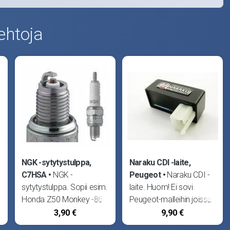
ehtoja
NGK -sytytystulppa,
Naraku CDI -laite,
C7HSA
NGK -
Peugeot
Naraku CDI -
sytytystulppa. Sopii esim.
laite. Huom! Ei sovi
Honda Z50 Monkey -86
Peugeot-malleihin joissa
sekä kiinalaiset 4T -
käynnistyksenesto. Sopii
3,90 €
9,90 €
skootterit, esim. Fude 4T.
Jincheng Q7B, Peugeot