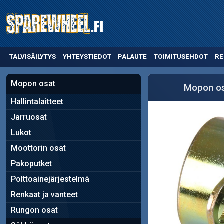
TALVISÄILYTYS
YHTEYSTIEDOT
PALAUTE
TOIMITUSEHDOT
RE
Mopon osat
Mopon o
Hallintalaitteet
Jarruosat
Lukot
Moottorin osat
Pakoputket
Polttoainejärjestelmä
Renkaat ja vanteet
Rungon osat