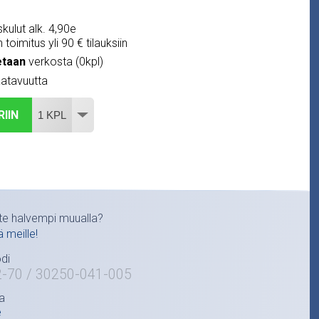
kulut alk. 4,90e
 toimitus yli 90 € tilauksiin
etaan
verkosta (0kpl)
atavuutta
RIIN
te halvempi muualla?
ä meille!
di
2-70 / 30250-041-005
a
e