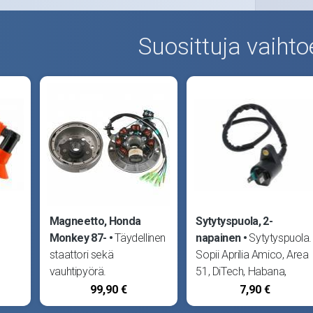
Suosittuja vaihto
Magneetto, Honda
Sytytyspuola, 2-
Monkey 87-
Täydellinen
napainen
Sytytyspuola.
staattori sekä
Sopii Aprilia Amico, Area
vauhtipyörä.
51, DiTech, Habana,
utput
Vauhtipyörän kiilauran
Mojito, Rally, RX50 18-,
99,90 €
7,90 €
leveys 4mm. Sopii
SX50 18-, Sonic, SR50,