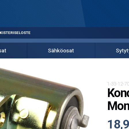
KISTERISELOSTE
sat
Sähköosat
Sytyt
1-33-12-7
Kond
Mon
18,9