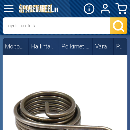
✕
Mopon osat
Derbi Senda
Mopon osat
Hallintalaitteet
Polkimet ja osat
Varaosat
PV50
Minarelli AM6
Monkey
Muut
PV50
Skootterin osat