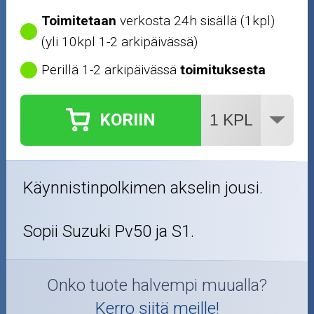
Öljyt ja kemikaalit
Toimitetaan
verkosta 24h sisällä (1kpl)
(yli 10kpl 1-2 arkipäivässä)
Työkalut
Perillä 1-2 arkipäivässä
toimituksesta
Outlet-tuotteet
KORIIN
Käynnistinpolkimen akselin jousi.
Sopii Suzuki Pv50 ja S1.
Onko tuote halvempi muualla?
Kerro siitä meille!