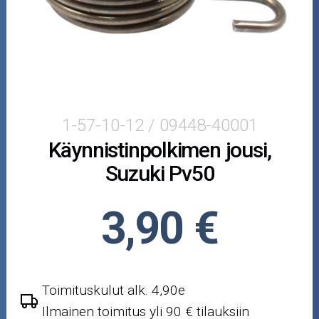
Crossipyörän osat
Moottoripyörän osat
Moottorikelkan osat
Mopoauton osat
1-57-10-12 / 09448-40001
Käynnistinpolkimen jousi,
Mönkijän osat
Suzuki Pv50
Puutarha ja metsä
3,90 €
Ajovarusteet
Nastarenkaat
Toimituskulut alk. 4,90e
Renkaat ja vanteet
Ilmainen toimitus yli 90 € tilauksiin