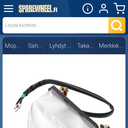
✕
Mopon osat
Merkkikohtaiset
Mopon osat
Sähköosat
Lyhdyt ja vilkut
Takalyhdyt
Merkkikohtaiset
Yleismallit
Skootterin osat
Crossipyörän osat
Moottoripyörän osat
Moottorikelkan osat