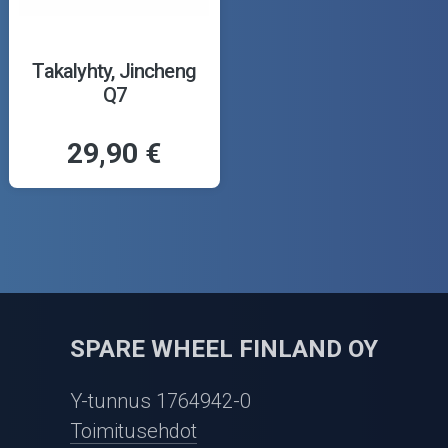
Takalyhty, Jincheng
Q7
29,90 €
SPARE WHEEL FINLAND OY
Y-tunnus 1764942-0
Toimitusehdot