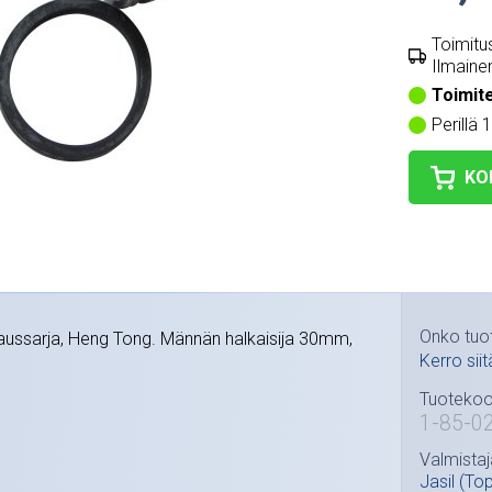
Toimitus
Ilmainen
Toimit
Perillä 
KO
Onko tuo
jaussarja, Heng Tong. Männän halkaisija 30mm,
Kerro siit
Tuotekoo
1-85-0
Valmistaj
Jasil (To