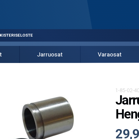
KISTERISELOSTE
t
Jarruosat
Varaosat
1-85-02-40
Jarr
Hen
29,9