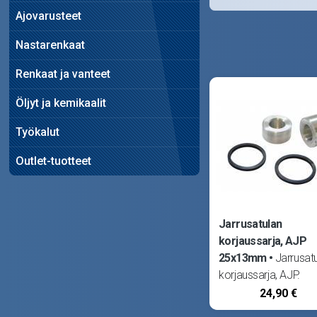
Ajovarusteet
Nastarenkaat
Renkaat ja vanteet
Öljyt ja kemikaalit
Työkalut
Outlet-tuotteet
Jarrusatulan
korjaussarja, AJP
25x13mm
Jarrusat
korjaussarja, AJP.
Männän halkaisija 2
24,90 €
korkeus 13mm.