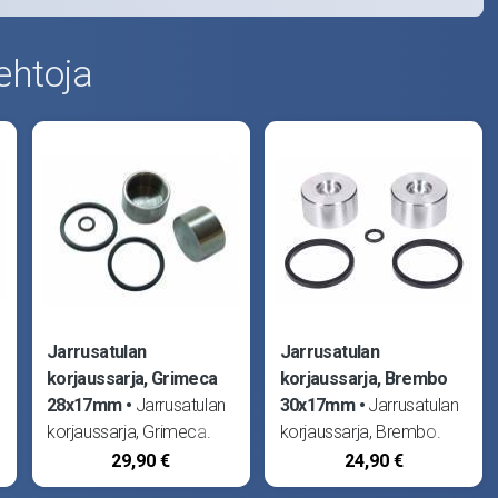
ehtoja
Jarrusatulan
Jarrusatulan
korjaussarja, Grimeca
korjaussarja, Brembo
28x17mm
Jarrusatulan
30x17mm
Jarrusatulan
.
korjaussarja, Grimeca.
korjaussarja, Brembo.
Männän halkaisija 28mm,
Männän halkaisija 30mm,
29,90 €
24,90 €
korkeus 17mm.
korkeus 17mm.