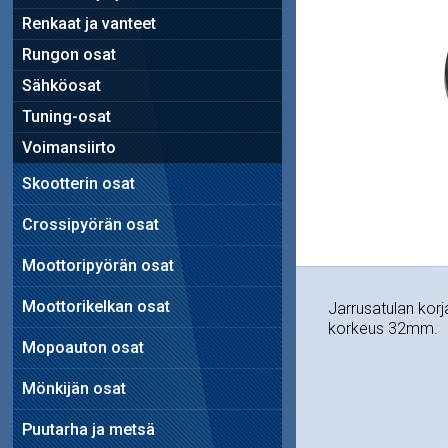
Renkaat ja vanteet
Rungon osat
Sähköosat
Tuning-osat
Voimansiirto
Skootterin osat
Crossipyörän osat
Moottoripyörän osat
Moottorikelkan osat
Jarrusatulan kor
korkeus 32mm.
Mopoauton osat
Mönkijän osat
Puutarha ja metsä