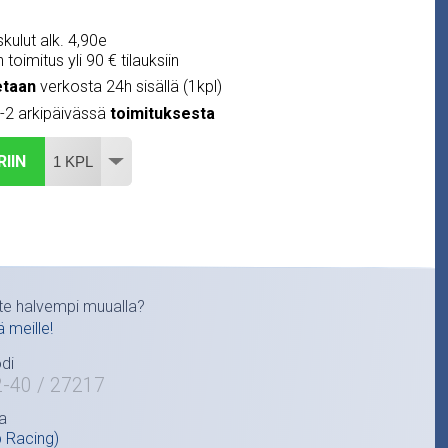
kulut alk. 4,90e
 toimitus yli 90 € tilauksiin
etaan
verkosta 24h sisällä (1kpl)
1-2 arkipäivässä
toimituksesta
RIIN
te halvempi muualla?
ä meille!
di
2-40 / 27217
a
p Racing)