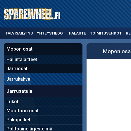
TALVISÄILYTYS
YHTEYSTIEDOT
PALAUTE
TOIMITUSEHDOT
RE
Mopon osat
Mopon osa
Hallintalaitteet
Jarruosat
Jarrukahva
Jarrusatula
Lukot
Moottorin osat
Pakoputket
Polttoainejärjestelmä