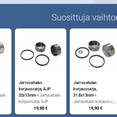
Suosittuja vaihto
Jarrusatulan
Jarrusatulan
korjaussarja, AJP
korjaussarja,
ulan
32x13mm
Jarrusatulan
31.8x13mm
korjaussarja, AJP.
Jarrusatulan korjaussarja
5mm,
Männän halkaisija 32mm,
Männän halkaisija
19,90 €
19,90 €
korkeus 13mm.
31.8mm, korkeus 13mm.