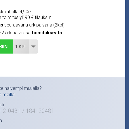
kulut alk. 4,90e
 toimitus yli 90 € tilauksiin
us
seuraavana arkipäivänä (2kpl)
1-2 arkipäivässä
toimituksesta
RIIN
te halvempi muualla?
ä meille!
di
0-2-0481 / 184120481
a