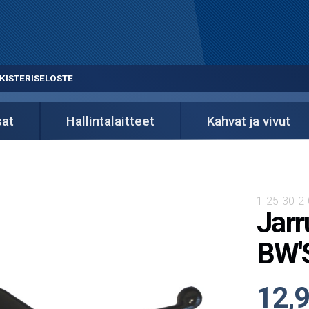
KISTERISELOSTE
sat
Hallintalaitteet
Kahvat ja vivut
1-25-30-2
Jarr
BW'S
12,9