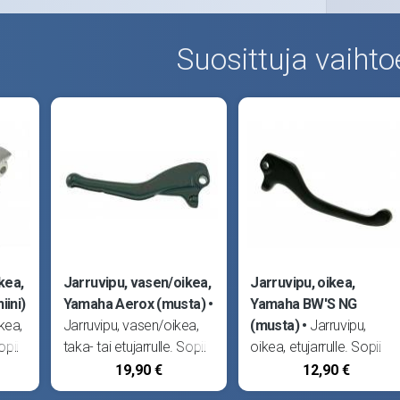
Suosittuja vaihto
kea,
Jarruvipu, vasen/oikea,
Jarruvipu, oikea,
ini)
Yamaha Aerox (musta)
Yamaha BW'S NG
kea,
Jarruvipu, vasen/oikea,
(musta)
Jarruvipu,
opii
taka- tai etujarrulle. Sopii
oikea, etujarrulle. Sopii
aha
MBK Nitro sekä Yamaha
MBK Booster Track,
19,90 €
12,90 €
Aerox.
Booster NG -99 sekä