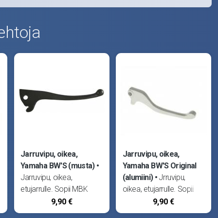
ehtoja
Jarruvipu, oikea,
Jarruvipu, oikea,
Yamaha BW'S (musta)
Yamaha BW'S Original
Jarruvipu, oikea,
(alumiini)
Jrruvipu,
etujarrulle. Sopii MBK
oikea, etujarrulle. Sopii
Booster R levyjarrulla
MBK Booster Track,
9,90 €
9,90 €
sekä Yamama BW'S
Booster NG -99 sekä