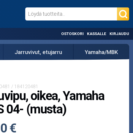
OSTOSKORI
KASSALLE
KIRJAUDU
Jarruvivut, etujarru
Yamaha/MBK
-0481 / 184120481
uvipu, oikea, Yamaha
 04- (musta)
0 €