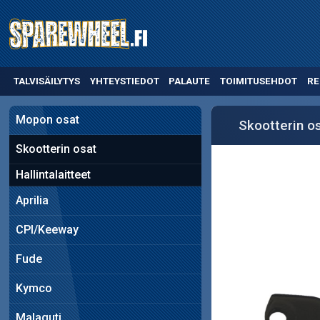
TALVISÄILYTYS
YHTEYSTIEDOT
PALAUTE
TOIMITUSEHDOT
RE
Mopon osat
Skootterin o
Skootterin osat
Hallintalaitteet
Aprilia
CPI/Keeway
Fude
Kymco
Malaguti