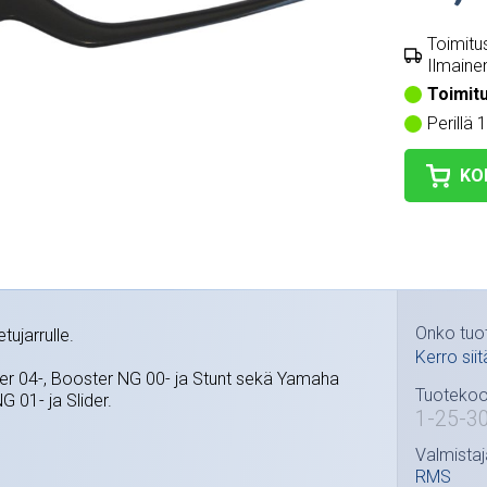
Toimitus
Ilmainen
Toimit
Perillä 
KO
Onko tuo
tujarrulle.
Kerro siit
r 04-, Booster NG 00- ja Stunt sekä Yamaha
Tuotekoo
 01- ja Slider.
1-25-3
Valmistaj
RMS