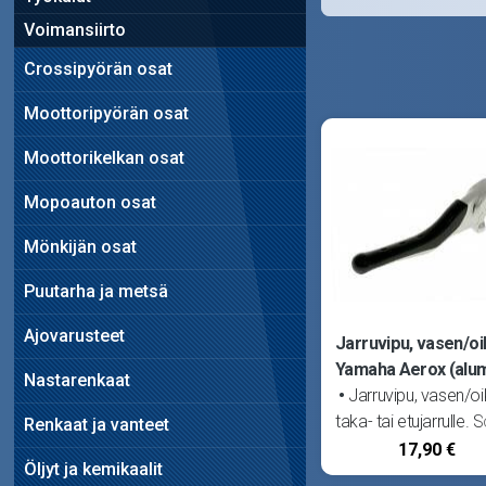
Voimansiirto
Crossipyörän osat
Moottoripyörän osat
Moottorikelkan osat
Mopoauton osat
Mönkijän osat
Puutarha ja metsä
Ajovarusteet
Jarruvipu, vasen/oi
Yamaha Aerox (alumi
Nastarenkaat
Jarruvipu, vasen/oi
taka- tai etujarrulle. S
Renkaat ja vanteet
MBK Nitro sekä Yam
17,90 €
Öljyt ja kemikaalit
Aerox.