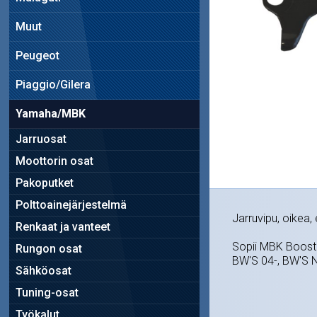
Muut
Peugeot
Piaggio/Gilera
Yamaha/MBK
Jarruosat
Moottorin osat
Pakoputket
Polttoainejärjestelmä
Jarruvipu, oikea, e
Renkaat ja vanteet
Sopii MBK Booste
Rungon osat
BW'S 04-, BW'S NG
Sähköosat
Tuning-osat
Työkalut