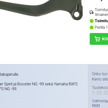
Toimitus
Ilmainen
Toimit
Perillä 
KO
Onko tuo
takajarrulle.
Kerro siit
r Spirit ja Booster NG -99 sekä Yamaha BW'S
Tuotekoo
W'S NG -99.
1-25-3
Valmistaj
RMS