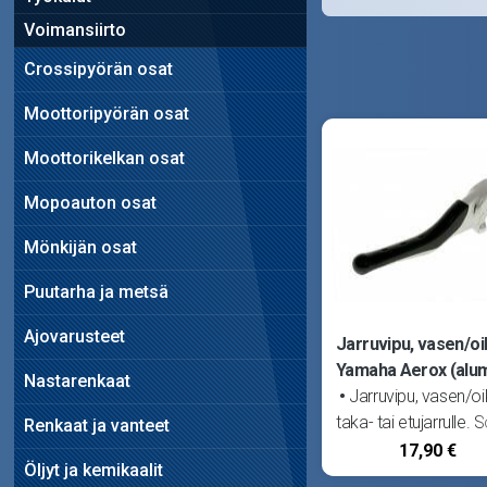
Voimansiirto
Crossipyörän osat
Moottoripyörän osat
Moottorikelkan osat
Mopoauton osat
Mönkijän osat
Puutarha ja metsä
Ajovarusteet
Jarruvipu, vasen/oi
Yamaha Aerox (alumi
Nastarenkaat
Jarruvipu, vasen/oi
taka- tai etujarrulle. S
Renkaat ja vanteet
MBK Nitro sekä Yam
17,90 €
Öljyt ja kemikaalit
Aerox.