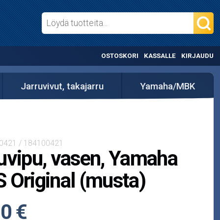
OSTOSKORI
KASSALLE
KIRJAUDU
Jarruvivut, takajarru
Yamaha/MBK
-0421 / 184100421
uvipu, vasen, Yamaha
 Original (musta)
0 €