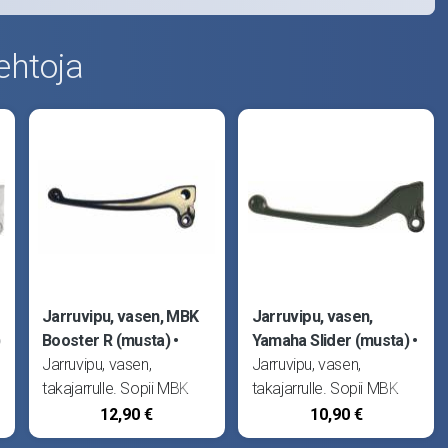
ehtoja
Jarruvipu, vasen, MBK
Jarruvipu, vasen,
Booster R (musta)
Yamaha Slider (musta)
Jarruvipu, vasen,
Jarruvipu, vasen,
takajarrulle. Sopii MBK
takajarrulle. Sopii MBK
Booster R sekä Yamaha
Stunt sekä Yamaha
12,90 €
10,90 €
BW'S.
Slider.