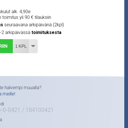
kulut alk. 4,90e
 toimitus yli 90 € tilauksiin
us
seuraavana arkipäivänä (2kpl)
1-2 arkipäivässä
toimituksesta
RIIN
te halvempi muualla?
ä meille!
di
0-0-0421 / 184100421
a