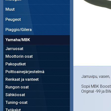
Muut
Peugeot
Piaggio/Gilera
Yamaha/MBK
Jarruosat
Moottorin osat
Pakoputket
Polttoainejärjestelmä
Jarruvipu, vasen, 
Renkaat ja vanteet
Sopii MBK Booste
Rungon osat
Original -99 ja B
Sähköosat
Tuning-osat
Työkalut