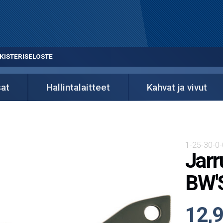
KISTERISELOSTE
sat
Hallintalaitteet
Kahvat ja vivut
1-25-30-0
Jarr
BW'S
12,9