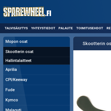
TALVISÄILYTYS
YHTEYSTIEDOT
PALAUTE
TOIMITUSEHDOT
RE
Mopon osat
Skootterin o
Skootterin osat
Hallintalaitteet
Aprilia
CPI/Keeway
Fude
Kymco
Malaguti