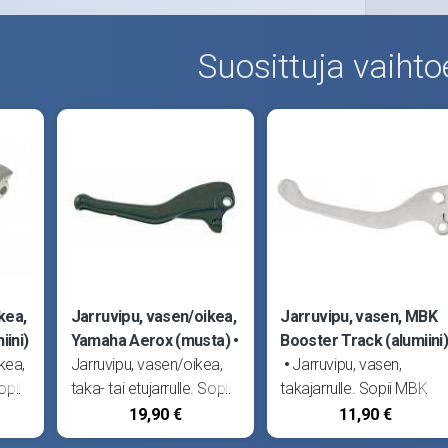
Suosittuja vaihto
kea,
Jarruvipu, vasen/oikea,
Jarruvipu, vasen, MBK
ini)
Yamaha Aerox (musta)
Booster Track (alumiini)
kea,
Jarruvipu, vasen/oikea,
Jarruvipu, vasen,
opii
taka- tai etujarrulle. Sopii
takajarrulle. Sopii MBK
aha
MBK Nitro sekä Yamaha
Booster Track.
19,90 €
11,90 €
Aerox.