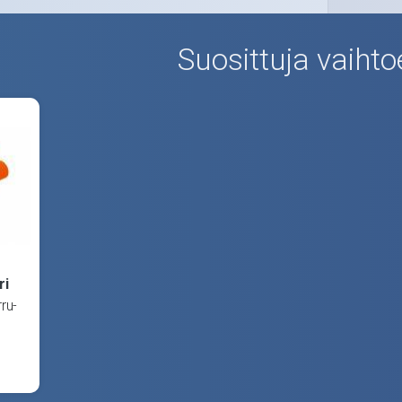
Suosittuja vaihto
ri
ru-