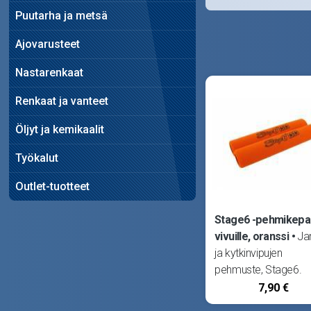
Puutarha ja metsä
Ajovarusteet
Nastarenkaat
Renkaat ja vanteet
Öljyt ja kemikaalit
Työkalut
Outlet-tuotteet
Stage6 -pehmikepa
vivuille, oranssi
Jar
ja kytkinvipujen
pehmuste, Stage6.
7,90 €