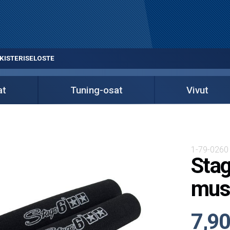
KISTERISELOSTE
at
Tuning-osat
Vivut
1-79-0260
Stag
mus
7,90