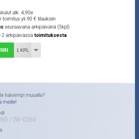
kulut alk. 4,90e
 toimitus yli 90 € tilauksiin
us
seuraavana arkipäivänä (5kpl)
1-2 arkipäivässä
toimituksesta
RIIN
te halvempi muualla?
ä meille!
di
260 / S6-0260
a