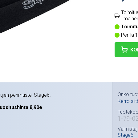
Toimitus
Ilmainen
Toimit
Perillä 
KO
Onko tuo
ipujen pehmuste, Stage6.
Kerro siit
uositushinta 8,90e
Tuotekoo
1-79-0
Valmistaj
Stage6