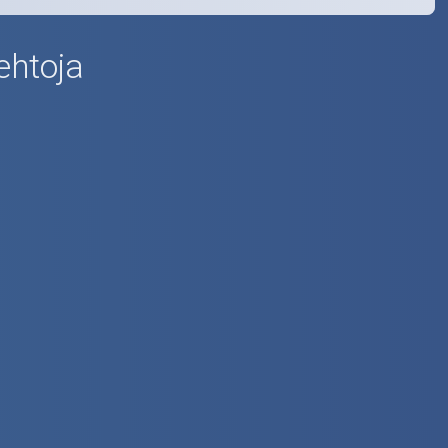
ehtoja