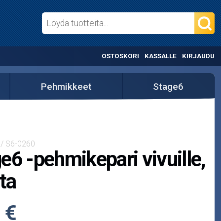
OSTOSKORI
KASSALLE
KIRJAUDU
Pehmikkeet
Stage6
 / S6-0260
e6 -pehmikepari vivuille,
ta
 €