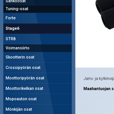
Sähköosat
Tuning-osat
Forte
Stage6
STR8
Voimansiirto
Skootterin osat
Crossipyörän osat
Moottoripyörän osat
Jarru- ja kytkinv
Moottorikelkan osat
Maahantuojan s
Mopoauton osat
Mönkijän osat