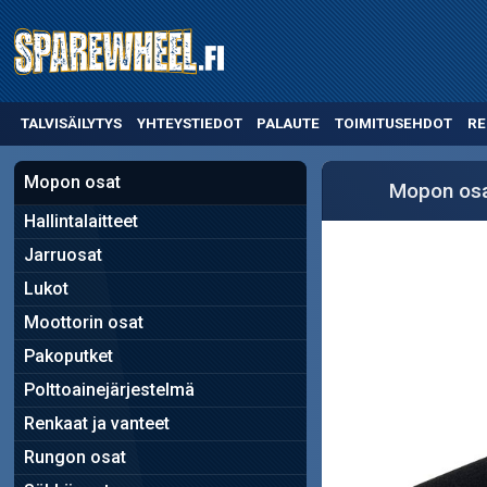
TALVISÄILYTYS
YHTEYSTIEDOT
PALAUTE
TOIMITUSEHDOT
RE
Mopon osat
Mopon os
Hallintalaitteet
Jarruosat
Lukot
Moottorin osat
Pakoputket
Polttoainejärjestelmä
Renkaat ja vanteet
Rungon osat