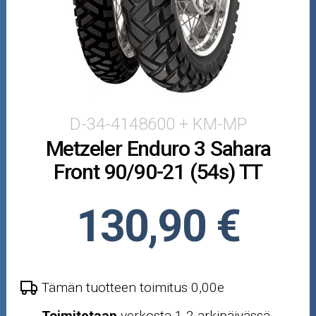
Puutarha ja metsä
Ajovarusteet
Nastarenkaat
Renkaat ja vanteet
D-34-4148600 + KM-MP
Metzeler Enduro 3 Sahara
Öljyt ja kemikaalit
Front 90/90-21 (54s) TT
Työkalut
130,90 €
Outlet-tuotteet
Tämän tuotteen toimitus 0,00e
Toimitetaan
verkosta 1-2 arkipäivässä