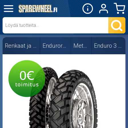
✕
Mopon osat
Skootterin osat
Renkaat ja vanteet
Endurorenkaat
Metzeler
Enduro 3 Sahara
Crossipyörän osat
Moottoripyörän osat
Moottorikelkan osat
Mopoauton osat
Mönkijän osat