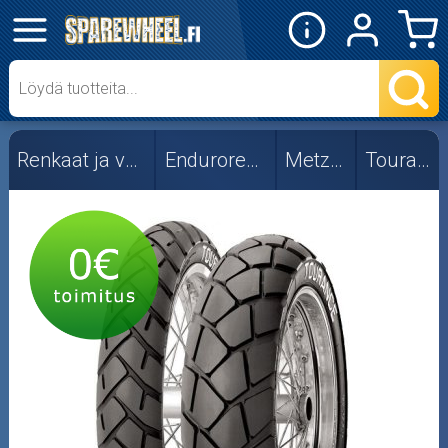
✕
Mopon osat
Skootterin osat
Renkaat ja vanteet
Endurorenkaat
Metzeler
Tourance
Crossipyörän osat
Moottoripyörän osat
Moottorikelkan osat
Mopoauton osat
Mönkijän osat