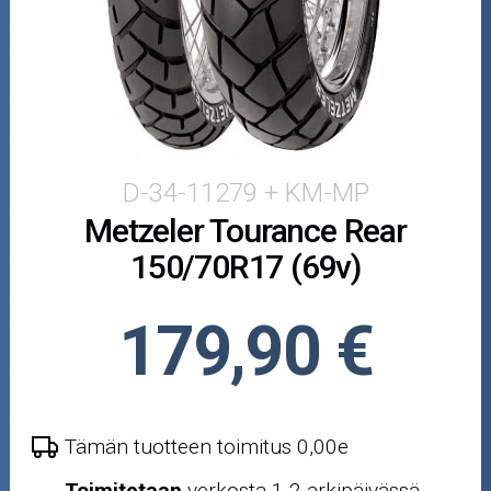
Puutarha ja metsä
Ajovarusteet
Nastarenkaat
Renkaat ja vanteet
D-34-11279 + KM-MP
Metzeler Tourance Rear
Öljyt ja kemikaalit
150/70R17 (69v)
Työkalut
179,90 €
Outlet-tuotteet
Tämän tuotteen toimitus 0,00e
Toimitetaan
verkosta 1-2 arkipäivässä