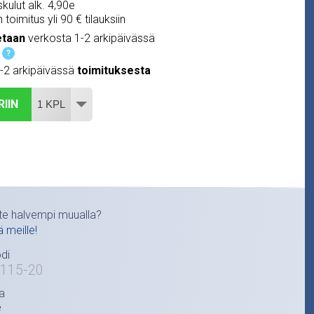
kulut alk. 4,90e
 toimitus yli 90 € tilauksiin
etaan
verkosta 1-2 arkipäivässä
?
1-2 arkipäivässä
toimituksesta
RIIN
te halvempi muualla?
ä meille!
di
115-20
a
e