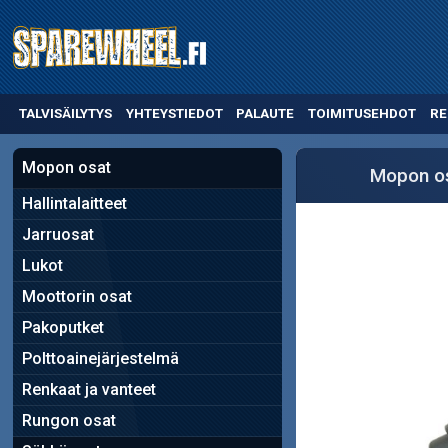
TALVISÄILYTYS
YHTEYSTIEDOT
PALAUTE
TOIMITUSEHDOT
RE
Mopon osat
Mopon o
Hallintalaitteet
Jarruosat
Lukot
Moottorin osat
Pakoputket
Polttoainejärjestelmä
Renkaat ja vanteet
Rungon osat