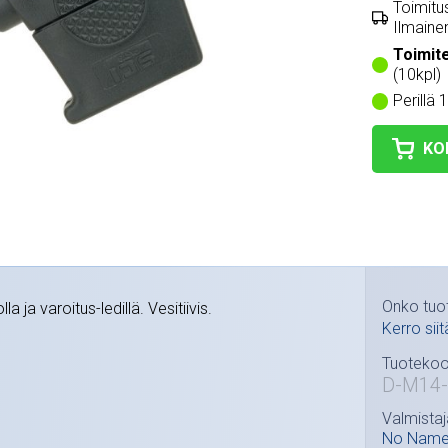
Toimitus
Ilmainen
Toimit
(10kpl)
Perillä 
KO
Onko tuo
a ja varoitus-ledillä. Vesitiivis.
Kerro siit
Tuotekoo
D-M14-
Valmistaj
No Nam