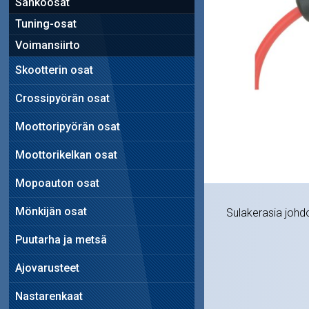
Sähköosat
Tuning-osat
Voimansiirto
Skootterin osat
Crossipyörän osat
Moottoripyörän osat
Moottorikelkan osat
Mopoauton osat
Mönkijän osat
Sulakerasia johdoll
Puutarha ja metsä
Ajovarusteet
Nastarenkaat