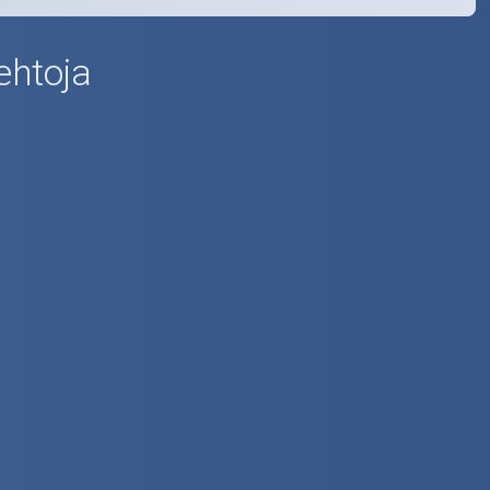
ehtoja