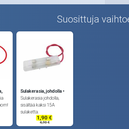
Suosittuja vaihto
a,
Sulakerasia, johdolla
ia
Sulakerasia johdolla,
Huom!
sisältää kaksi 15A
sulaketta.
1,90 €
4,90 €