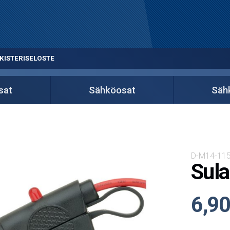
KISTERISELOSTE
sat
Sähköosat
Säh
D-M14-115
Sula
6,90