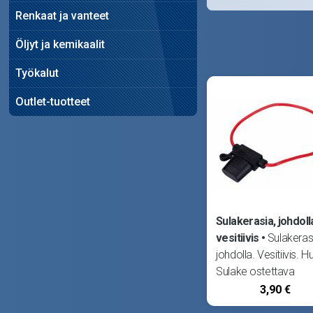
Renkaat ja vanteet
Öljyt ja kemikaalit
Työkalut
Outlet-tuotteet
Sulakerasia, johdoll
vesitiivis
Sulakeras
johdolla. Vesitiivis. 
Sulake ostettava
erikseen! -->
3,90 €
Laattasulakkeet